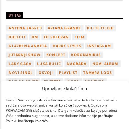
BY TAG
ANTENA ZAGREB
ARIANA GRANDE
BILLIE EILISH
BULLHIT
DM
ED SHEERAN
FILM
GLAZBENA ANKETA
HARRY STYLES
INSTAGRAM
JUTARNJI SHOW
KONCERT
KORONAVIRUS
LADY GAGA
LUKA BULIĆ
NAGRADA
NOVI ALBUM
NOVI SINGL
OSVOJI
PLAYLIST
TAMARA LOOS
TAYLOR SWIFT
TWITTER
VIDEO
YOUTUBE
Upravljanje kolačićima
ZAGREB
Kako bi Vam omogućili bolje korisničko iskustvo te funkcionalnost svih
sadržaja ova web stranica koristi kolačiće ( cookies ). Odabirom
PRIHVAĆAM SVE slažete se s korištenjem kolačića za koje je potrebna
Vaša prethodna suglasnost, a za sve dodatne informacije pročitajte
Politiku korištenja kolačića.