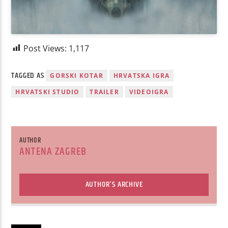
Post Views:
1,117
TAGGED AS
GORSKI KOTAR
HRVATSKA IGRA
HRVATSKI STUDIO
TRAILER
VIDEOIGRA
AUTHOR
ANTENA ZAGREB
AUTHOR'S ARCHIVE