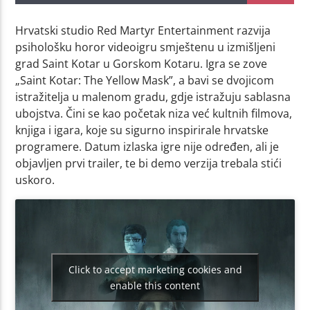
Hrvatski studio Red Martyr Entertainment razvija
psihološku horor videoigru smještenu u izmišljeni
grad Saint Kotar u Gorskom Kotaru. Igra se zove
„Saint Kotar: The Yellow Mask”, a bavi se dvojicom
istražitelja u malenom gradu, gdje istražuju sablasna
ubojstva. Čini se kao početak niza već kultnih filmova,
knjiga i igara, koje su sigurno inspirirale hrvatske
programere. Datum izlaska igre nije određen, ali je
objavljen prvi trailer, te bi demo verzija trebala stići
uskoro.
Click to accept marketing cookies and
enable this content