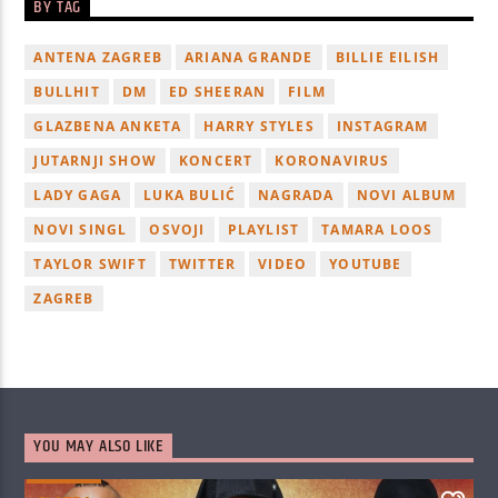
BY TAG
ANTENA ZAGREB
ARIANA GRANDE
BILLIE EILISH
BULLHIT
DM
ED SHEERAN
FILM
GLAZBENA ANKETA
HARRY STYLES
INSTAGRAM
JUTARNJI SHOW
KONCERT
KORONAVIRUS
LADY GAGA
LUKA BULIĆ
NAGRADA
NOVI ALBUM
NOVI SINGL
OSVOJI
PLAYLIST
TAMARA LOOS
TAYLOR SWIFT
TWITTER
VIDEO
YOUTUBE
ZAGREB
YOU MAY ALSO LIKE