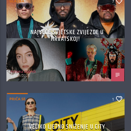
GLAZBA
7
NAJVEĆE SVJETSKE ZVIJEZDE U
HRVATSKOJ!
Antena Zagreb
29/01/2026
PRIČA SE
1
VELIKO LJETNO SNIŽENJE U CITY