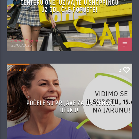
CENTERU ONE: UŽIVAJTE U SHOPPINGU
UZ ODLIČNE POPUSTE!
Antena Zagreb
23/06/2025
PRIČA SE
2
POČELE SU PRIJAVE ZA DM ŽENSKU
UTRKU!