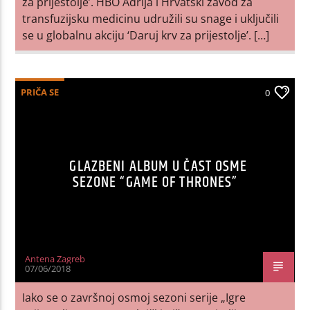
za prijestolje’. HBO Adrija i Hrvatski zavod za
transfuzijsku medicinu udružili su snage i uključili
se u globalnu akciju ‘Daruj krv za prijestolje’. […]
PRIČA SE
0
GLAZBENI ALBUM U ČAST OSME
SEZONE “GAME OF THRONES”
Antena Zagreb
07/06/2018
Iako se o završnoj osmoj sezoni serije „Igre