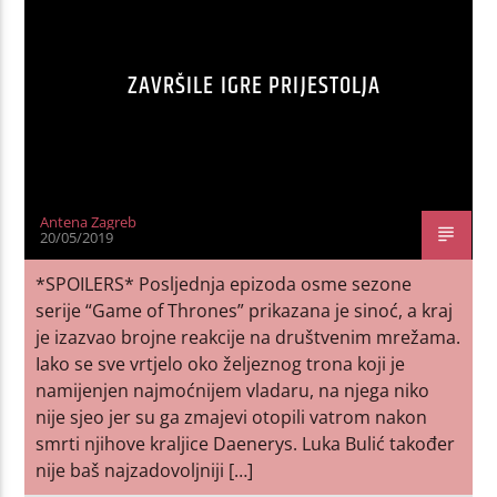
ZAVRŠILE IGRE PRIJESTOLJA
Antena Zagreb
20/05/2019
*SPOILERS* Posljednja epizoda osme sezone
serije “Game of Thrones” prikazana je sinoć, a kraj
je izazvao brojne reakcije na društvenim mrežama.
Iako se sve vrtjelo oko željeznog trona koji je
namijenjen najmoćnijem vladaru, na njega niko
nije sjeo jer su ga zmajevi otopili vatrom nakon
smrti njihove kraljice Daenerys. Luka Bulić također
nije baš najzadovoljniji […]