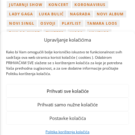
JUTARNJI SHOW
KONCERT
KORONAVIRUS
LADY GAGA
LUKA BULIĆ
NAGRADA
NOVI ALBUM
NOVI SINGL
OSVOJI
PLAYLIST
TAMARA LOOS
TAYLOR SWIFT
TWITTER
VIDEO
YOUTUBE
Upravljanje kolačićima
ZAGREB
Kako bi Vam omogućili bolje korisničko iskustvo te funkcionalnost svih
sadržaja ova web stranica koristi kolačiće ( cookies ). Odabirom
PRIHVAĆAM SVE slažete se s korištenjem kolačića za koje je potrebna
Vaša prethodna suglasnost, a za sve dodatne informacije pročitajte
Politiku korištenja kolačića.
PAGES
Prihvati sve kolačiće
Prihvati samo nužne kolačiće
Postavke kolačića
Politika korištenja kolačića