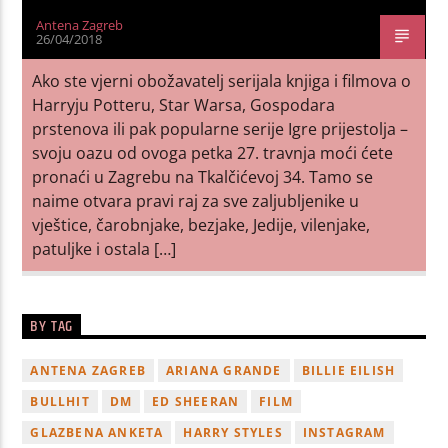
Antena Zagreb
26/04/2018
Ako ste vjerni obožavatelj serijala knjiga i filmova o
Harryju Potteru, Star Warsa, Gospodara
prstenova ili pak popularne serije Igre prijestolja –
svoju oazu od ovoga petka 27. travnja moći ćete
pronaći u Zagrebu na Tkalčićevoj 34. Tamo se
naime otvara pravi raj za sve zaljubljenike u
vještice, čarobnjake, bezjake, Jedije, vilenjake,
patuljke i ostala […]
BY TAG
ANTENA ZAGREB
ARIANA GRANDE
BILLIE EILISH
BULLHIT
DM
ED SHEERAN
FILM
GLAZBENA ANKETA
HARRY STYLES
INSTAGRAM