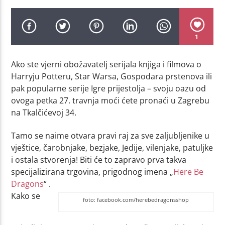
1
Ako ste vjerni obožavatelj serijala knjiga i filmova o
Harryju Potteru, Star Warsa, Gospodara prstenova ili
pak popularne serije Igre prijestolja – svoju oazu od
ovoga petka 27. travnja moći ćete pronaći u Zagrebu
na Tkalčićevoj 34.
Tamo se naime otvara pravi raj za sve zaljubljenike u
vještice, čarobnjake, bezjake, Jedije, vilenjake, patuljke
i ostala stvorenja! Biti će to zapravo prva takva
specijalizirana trgovina, prigodnog imena „
Here Be
Dragons
“ .
Kako se
foto: facebook.com/herebedragonsshop