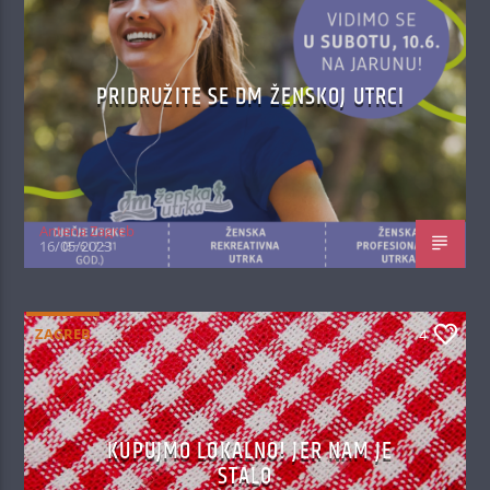
PRIDRUŽITE SE DM ŽENSKOJ UTRCI
Antena Zagreb
16/05/2023
ZAGREB
4
KUPUJMO LOKALNO! JER NAM JE
STALO