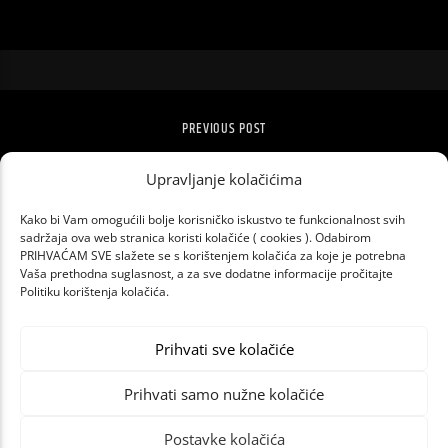
PREVIOUS POST
MADONNA IZGUBILA PARNICU – OSOBNE
Upravljanje kolačićima
STVARI IPAK MOGU NA AUKCIJU
Kako bi Vam omogućili bolje korisničko iskustvo te funkcionalnost svih
sadržaja ova web stranica koristi kolačiće ( cookies ). Odabirom
PRIHVAĆAM SVE slažete se s korištenjem kolačića za koje je potrebna
Vaša prethodna suglasnost, a za sve dodatne informacije pročitajte
Politiku korištenja kolačića.
Prihvati sve kolačiće
Prihvati samo nužne kolačiće
Postavke kolačića