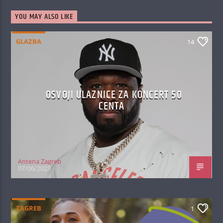
YOU MAY ALSO LIKE
GLAZBA
14
OSVOJI ULAZNICE ZA KONCERT 50
CENTA
Antena Zagreb
07/06/2023
ZAGREB
1