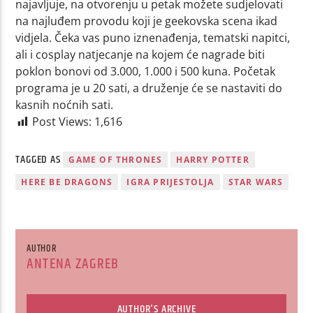
najavljuje, na otvorenju u petak možete sudjelovati
na najluđem provodu koji je geekovska scena ikad
vidjela. Čeka vas puno iznenađenja, tematski napitci,
ali i cosplay natjecanje na kojem će nagrade biti
poklon bonovi od 3.000, 1.000 i 500 kuna. Početak
programa je u 20 sati, a druženje će se nastaviti do
kasnih noćnih sati.
Post Views:
1,616
TAGGED AS
GAME OF THRONES
HARRY POTTER
HERE BE DRAGONS
IGRA PRIJESTOLJA
STAR WARS
AUTHOR
ANTENA ZAGREB
AUTHOR'S ARCHIVE