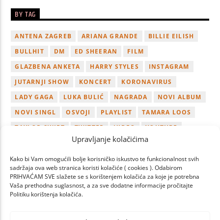
BY TAG
ANTENA ZAGREB
ARIANA GRANDE
BILLIE EILISH
BULLHIT
DM
ED SHEERAN
FILM
GLAZBENA ANKETA
HARRY STYLES
INSTAGRAM
JUTARNJI SHOW
KONCERT
KORONAVIRUS
LADY GAGA
LUKA BULIĆ
NAGRADA
NOVI ALBUM
NOVI SINGL
OSVOJI
PLAYLIST
TAMARA LOOS
TAYLOR SWIFT
TWITTER
VIDEO
YOUTUBE
Upravljanje kolačićima
ZAGREB
Kako bi Vam omogućili bolje korisničko iskustvo te funkcionalnost svih
sadržaja ova web stranica koristi kolačiće ( cookies ). Odabirom
PRIHVAĆAM SVE slažete se s korištenjem kolačića za koje je potrebna
Vaša prethodna suglasnost, a za sve dodatne informacije pročitajte
Politiku korištenja kolačića.
PAGES