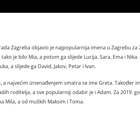
 grada Zagreba objavio je najpopularnija imena u Zagrebu za 
ako je bilo Mia, a potom ga slijede Lucija, Sara, Ema i Nika.
a, a slijede ga David, Jakov, Petar i Ivan.
ena, a najvećim iznenađenjem smatra se ime Greta. Također 
dih roditelja, a sve popularniji odabir je i Adam. Za 2019. g
a Mila, a od muških Maksim i Toma.