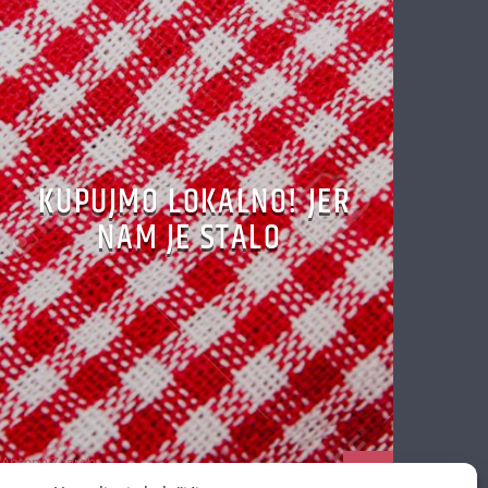
KUPUJMO LOKALNO! JER
NAM JE STALO
Antena Zagreb
17/04/2020