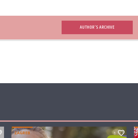
AUTHOR'S ARCHIVE
ZAGREB
1