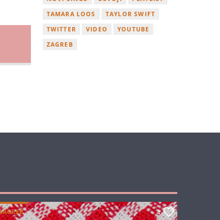
TAMARA LOOS
TAYLOR SWIFT
TWITTER
VIDEO
YOUTUBE
ZAGREB
ZAGREB
4