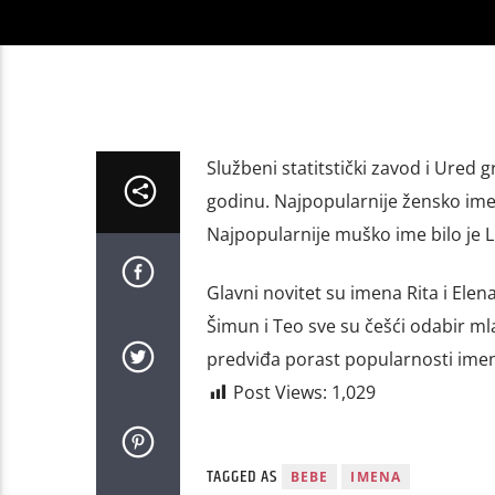
Službeni statitstički zavod i Ured
godinu. Najpopularnije žensko ime t
Najpopularnije muško ime bilo je Luk
Glavni novitet su imena Rita i El
Šimun i Teo sve su češći odabir mla
predviđa porast popularnosti imen
Post Views:
1,029
TAGGED AS
BEBE
IMENA