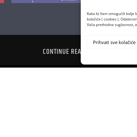
Kako bi Vam omogućili bolje k
kolačiće ( cookies ). Odabir
Vaša prethodna suglasnost, a 
Prihvati sve kolačiće
CONTINUE READING
 P!NK
BULLH