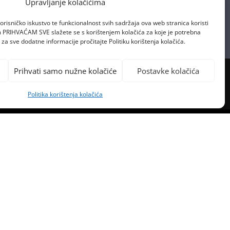
Upravljanje kolačićima
orisničko iskustvo te funkcionalnost svih sadržaja ova web stranica koristi
om PRIHVAĆAM SVE slažete se s korištenjem kolačića za koje je potrebna
za sve dodatne informacije pročitajte Politiku korištenja kolačića.
Prihvati samo nužne kolačiće
Postavke kolačića
Politika korištenja kolačića
PREVIOUS POST
IT KOJI ĆE TI ISPITI KRV!