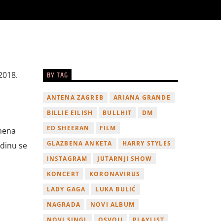
BY TAG
2018.
ANTENA ZAGREB
ARIANA GRANDE
BILLIE EILISH
BULLHIT
DM
ED SHEERAN
FILM
imena
GLAZBENA ANKETA
HARRY STYLES
odinu se
INSTAGRAM
JUTARNJI SHOW
KONCERT
KORONAVIRUS
LADY GAGA
LUKA BULIĆ
NAGRADA
NOVI ALBUM
NOVI SINGL
OSVOJI
PLAYLIST