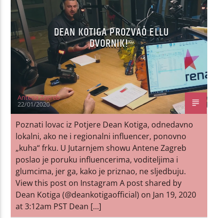
DEAN KOTIGA PROZVAO ELLU
DVORNIK!
Antena Zagreb
22/01/2020
Poznati lovac iz Potjere Dean Kotiga, odnedavno
lokalni, ako ne i regionalni influencer, ponovno
„kuha“ frku. U Jutarnjem showu Antene Zagreb
poslao je poruku influencerima, voditeljima i
glumcima, jer ga, kako je priznao, ne sljedbuju.
View this post on Instagram A post shared by
Dean Kotiga (@deankotigaofficial) on Jan 19, 2020
at 3:12am PST Dean […]