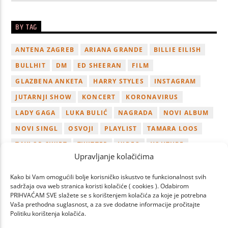
BY TAG
ANTENA ZAGREB
ARIANA GRANDE
BILLIE EILISH
BULLHIT
DM
ED SHEERAN
FILM
GLAZBENA ANKETA
HARRY STYLES
INSTAGRAM
JUTARNJI SHOW
KONCERT
KORONAVIRUS
LADY GAGA
LUKA BULIĆ
NAGRADA
NOVI ALBUM
NOVI SINGL
OSVOJI
PLAYLIST
TAMARA LOOS
TAYLOR SWIFT
TWITTER
VIDEO
YOUTUBE
Upravljanje kolačićima
ZAGREB
Kako bi Vam omogućili bolje korisničko iskustvo te funkcionalnost svih
sadržaja ova web stranica koristi kolačiće ( cookies ). Odabirom
PRIHVAĆAM SVE slažete se s korištenjem kolačića za koje je potrebna
Vaša prethodna suglasnost, a za sve dodatne informacije pročitajte
Politiku korištenja kolačića.