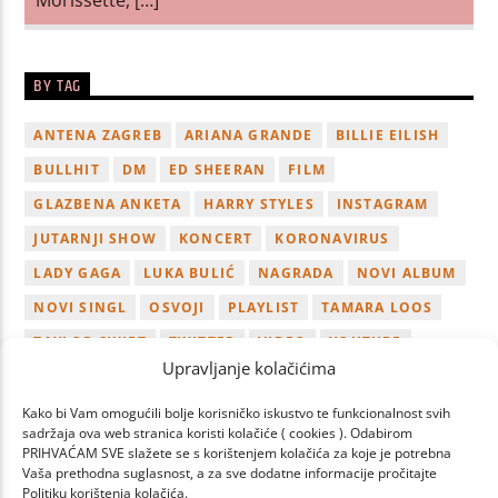
BY TAG
ANTENA ZAGREB
ARIANA GRANDE
BILLIE EILISH
BULLHIT
DM
ED SHEERAN
FILM
GLAZBENA ANKETA
HARRY STYLES
INSTAGRAM
JUTARNJI SHOW
KONCERT
KORONAVIRUS
LADY GAGA
LUKA BULIĆ
NAGRADA
NOVI ALBUM
NOVI SINGL
OSVOJI
PLAYLIST
TAMARA LOOS
TAYLOR SWIFT
TWITTER
VIDEO
YOUTUBE
Upravljanje kolačićima
ZAGREB
Kako bi Vam omogućili bolje korisničko iskustvo te funkcionalnost svih
sadržaja ova web stranica koristi kolačiće ( cookies ). Odabirom
PRIHVAĆAM SVE slažete se s korištenjem kolačića za koje je potrebna
Vaša prethodna suglasnost, a za sve dodatne informacije pročitajte
Politiku korištenja kolačića.