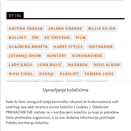
BY TAG
ANTENA ZAGREB
ARIANA GRANDE
BILLIE EILISH
BULLHIT
DM
ED SHEERAN
FILM
GLAZBENA ANKETA
HARRY STYLES
INSTAGRAM
JUTARNJI SHOW
KONCERT
KORONAVIRUS
LADY GAGA
LUKA BULIĆ
NAGRADA
NOVI ALBUM
NOVI SINGL
OSVOJI
PLAYLIST
TAMARA LOOS
TAYLOR SWIFT
TWITTER
VIDEO
YOUTUBE
Upravljanje kolačićima
ZAGREB
Kako bi Vam omogućili bolje korisničko iskustvo te funkcionalnost svih
sadržaja ova web stranica koristi kolačiće ( cookies ). Odabirom
PRIHVAĆAM SVE slažete se s korištenjem kolačića za koje je potrebna
Vaša prethodna suglasnost, a za sve dodatne informacije pročitajte
Politiku korištenja kolačića.