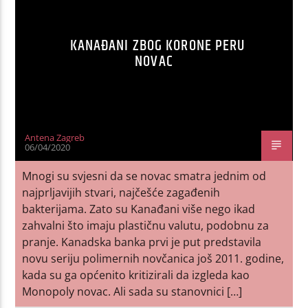
KANAĐANI ZBOG KORONE PERU
NOVAC
Antena Zagreb
06/04/2020
Mnogi su svjesni da se novac smatra jednim od
najprljavijih stvari, najčešće zagađenih
bakterijama. Zato su Kanađani više nego ikad
zahvalni što imaju plastičnu valutu, podobnu za
pranje. Kanadska banka prvi je put predstavila
novu seriju polimernih novčanica još 2011. godine,
kada su ga općenito kritizirali da izgleda kao
Monopoly novac. Ali sada su stanovnici […]