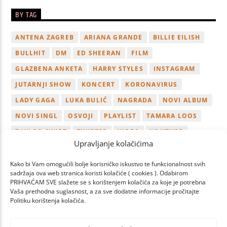
BY TAG
ANTENA ZAGREB
ARIANA GRANDE
BILLIE EILISH
BULLHIT
DM
ED SHEERAN
FILM
GLAZBENA ANKETA
HARRY STYLES
INSTAGRAM
JUTARNJI SHOW
KONCERT
KORONAVIRUS
LADY GAGA
LUKA BULIĆ
NAGRADA
NOVI ALBUM
NOVI SINGL
OSVOJI
PLAYLIST
TAMARA LOOS
TAYLOR SWIFT
TWITTER
VIDEO
YOUTUBE
Upravljanje kolačićima
ZAGREB
Kako bi Vam omogućili bolje korisničko iskustvo te funkcionalnost svih
sadržaja ova web stranica koristi kolačiće ( cookies ). Odabirom
PRIHVAĆAM SVE slažete se s korištenjem kolačića za koje je potrebna
Vaša prethodna suglasnost, a za sve dodatne informacije pročitajte
Politiku korištenja kolačića.
PAGES