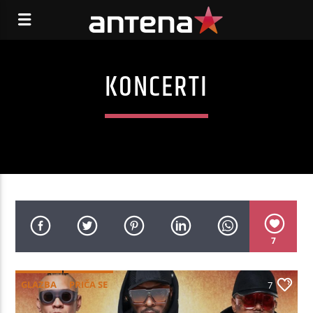
KONCERTI
7
GLAZBA
PRIČA SE
7