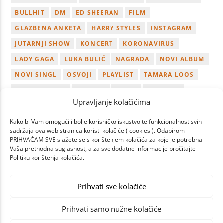
BULLHIT
DM
ED SHEERAN
FILM
GLAZBENA ANKETA
HARRY STYLES
INSTAGRAM
JUTARNJI SHOW
KONCERT
KORONAVIRUS
LADY GAGA
LUKA BULIĆ
NAGRADA
NOVI ALBUM
NOVI SINGL
OSVOJI
PLAYLIST
TAMARA LOOS
TAYLOR SWIFT
TWITTER
VIDEO
YOUTUBE
Upravljanje kolačićima
ZAGREB
Kako bi Vam omogućili bolje korisničko iskustvo te funkcionalnost svih
sadržaja ova web stranica koristi kolačiće ( cookies ). Odabirom
PRIHVAĆAM SVE slažete se s korištenjem kolačića za koje je potrebna
Vaša prethodna suglasnost, a za sve dodatne informacije pročitajte
Politiku korištenja kolačića.
PAGES
Prihvati sve kolačiće
Prihvati samo nužne kolačiće