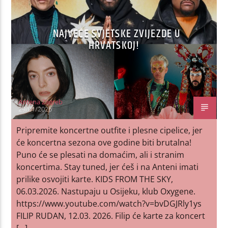
NAJVEĆE SVJETSKE ZVIJEZDE U
HRVATSKOJ!
Antena Zagreb
29/01/2026
Pripremite koncertne outfite i plesne cipelice, jer
će koncertna sezona ove godine biti brutalna!
Puno će se plesati na domaćim, ali i stranim
koncertima. Stay tuned, jer ćeš i na Anteni imati
prilike osvojiti karte. KIDS FROM THE SKY,
06.03.2026. Nastupaju u Osijeku, klub Oxygene.
https://www.youtube.com/watch?v=bvDGJRly1ys
FILIP RUDAN, 12.03. 2026. Filip će karte za koncert
[…]