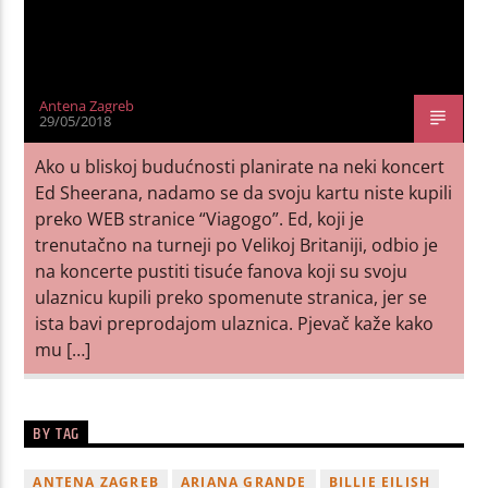
Antena Zagreb
29/05/2018
Ako u bliskoj budućnosti planirate na neki koncert
Ed Sheerana, nadamo se da svoju kartu niste kupili
preko WEB stranice “Viagogo”. Ed, koji je
trenutačno na turneji po Velikoj Britaniji, odbio je
na koncerte pustiti tisuće fanova koji su svoju
ulaznicu kupili preko spomenute stranica, jer se
ista bavi preprodajom ulaznica. Pjevač kaže kako
mu […]
BY TAG
ANTENA ZAGREB
ARIANA GRANDE
BILLIE EILISH