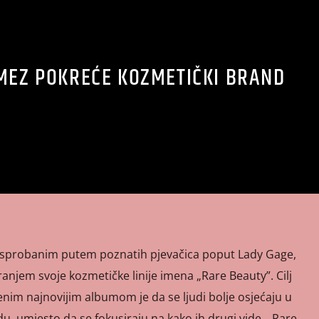
MEZ POKREĆE KOZMETIČKI BRAND
isprobanim putem poznatih pjevačica poput Lady Gage,
ranjem svoje kozmetičke linije imena „Rare Beauty”. Cilj
jenim najnovijim albumom je da se ljudi bolje osjećaju u
, umjesto da se fokusiraju na kako ih drugi vide. „Rare