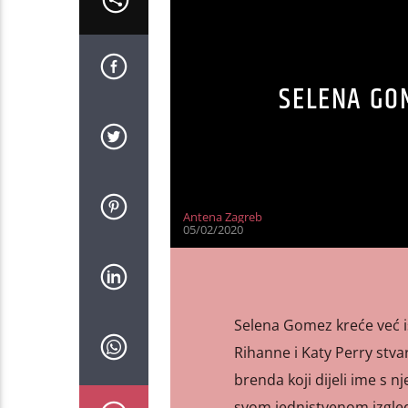
SELENA GO
Antena Zagreb
05/02/2020
Selena Gomez kreće već 
Rihanne i Katy Perry stva
brenda koji dijeli ime s n
svom jednistvenom izgledu