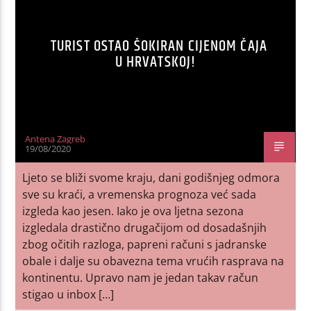
TURIST OSTAO ŠOKIRAN CIJENOM ČAJA
U HRVATSKOJ!
Antena Zagreb
19/08/2020
Ljeto se bliži svome kraju, dani godišnjeg odmora
sve su kraći, a vremenska prognoza već sada
izgleda kao jesen. Iako je ova ljetna sezona
izgledala drastično drugačijom od dosadašnjih
zbog očitih razloga, papreni računi s jadranske
obale i dalje su obavezna tema vrućih rasprava na
kontinentu. Upravo nam je jedan takav račun
stigao u inbox […]