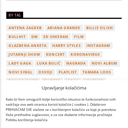
BY TAG
ANTENA ZAGREB
ARIANA GRANDE
BILLIE EILISH
BULLHIT
DM
ED SHEERAN
FILM
GLAZBENA ANKETA
HARRY STYLES
INSTAGRAM
JUTARNJI SHOW
KONCERT
KORONAVIRUS
LADY GAGA
LUKA BULIĆ
NAGRADA
NOVI ALBUM
NOVI SINGL
OSVOJI
PLAYLIST
TAMARA LOOS
TAYLOR SWIFT
TWITTER
VIDEO
YOUTUBE
Upravljanje kolačićima
ZAGREB
Kako bi Vam omogućili bolje korisničko iskustvo te funkcionalnost svih
sadržaja ova web stranica koristi kolačiće ( cookies ). Odabirom
PRIHVAĆAM SVE slažete se s korištenjem kolačića za koje je potrebna
Vaša prethodna suglasnost, a za sve dodatne informacije pročitajte
Politiku korištenja kolačića.