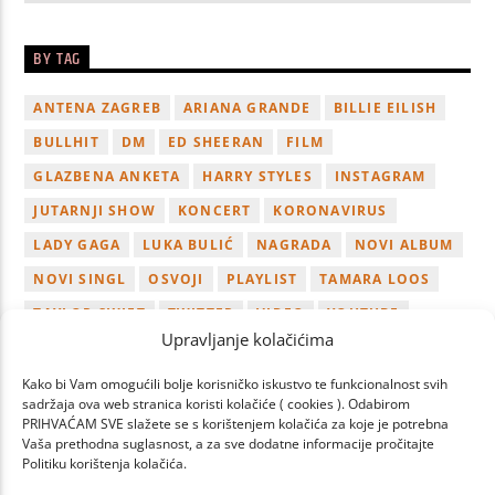
BY TAG
ANTENA ZAGREB
ARIANA GRANDE
BILLIE EILISH
BULLHIT
DM
ED SHEERAN
FILM
GLAZBENA ANKETA
HARRY STYLES
INSTAGRAM
JUTARNJI SHOW
KONCERT
KORONAVIRUS
LADY GAGA
LUKA BULIĆ
NAGRADA
NOVI ALBUM
NOVI SINGL
OSVOJI
PLAYLIST
TAMARA LOOS
TAYLOR SWIFT
TWITTER
VIDEO
YOUTUBE
Upravljanje kolačićima
ZAGREB
Kako bi Vam omogućili bolje korisničko iskustvo te funkcionalnost svih
sadržaja ova web stranica koristi kolačiće ( cookies ). Odabirom
PRIHVAĆAM SVE slažete se s korištenjem kolačića za koje je potrebna
Vaša prethodna suglasnost, a za sve dodatne informacije pročitajte
Politiku korištenja kolačića.