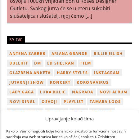
osvojiš 1000kn vrijedan bon u Roses Designer
Outletu. Svakog jutra će se u eteru sukobiti
slušateljica i slušatelj, njoj ćemo […]
BY TAG
ANTENA ZAGREB
ARIANA GRANDE
BILLIE EILISH
BULLHIT
DM
ED SHEERAN
FILM
GLAZBENA ANKETA
HARRY STYLES
INSTAGRAM
JUTARNJI SHOW
KONCERT
KORONAVIRUS
LADY GAGA
LUKA BULIĆ
NAGRADA
NOVI ALBUM
NOVI SINGL
OSVOJI
PLAYLIST
TAMARA LOOS
TAYLOR SWIFT
TWITTER
VIDEO
YOUTUBE
Upravljanje kolačićima
ZAGREB
Kako bi Vam omogućili bolje korisničko iskustvo te funkcionalnost svih
sadržaja ova web stranica koristi kolačiće ( cookies ). Odabirom