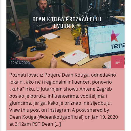
DEAN KOTIGA PROZVAO ELLU
DVORNIK!
Antena Zagreb
22/01/2020
Poznati lovac iz Potjere Dean Kotiga, odnedavno
lokalni, ako ne i regionalni influencer, ponovno
„kuha“ frku. U Jutarnjem showu Antene Zagreb
poslao je poruku influencerima, voditeljima i
glumcima, jer ga, kako je priznao, ne sljedbuju.
View this post on Instagram A post shared by
Dean Kotiga (@deankotigaofficial) on Jan 19, 2020
at 3:12am PST Dean […]