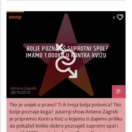
OSVOJI
0
BOLJE POZNAJEŠ SUPROTNI SPOL?
IMAMO 1.000KN U KONTRA KVIZU
Antena Zagreb
28/10/2018
Tko je uvijek u pravu? Ti ili tvoja bolja polovica? Tko
bolje poznaje koga? Jutarnji show Antene Zagreb
je pripremio Kontra Kviz u kojemu ti dajemo priliku
da pokažeš koliko dobro poznaješ suprotni spol i