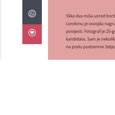
Slika dva miša usred bor
Londonu je osvojila nagr
povijesti. Fotograf je 25-
kandidata. Sam je nekoli
na podu podzemne željez
PAGES
1