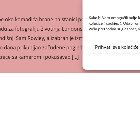
Kako bi Vam omogućili bolje k
be oko komadića hrane na stanici podzemne željeznice u
kolačiće ( cookies ). Odabir
adu za fotografiju životinja Londonskog muzeja prirodne
Vaša prethodna suglasnost, a 
godišnji Sam Rowley, a izabran je između 48 tisuća
Prihvati sve kolačiće
ko dana prikupljao začuđene poglede putnika dok je ležao
nice sa kamerom i pokušavao […]