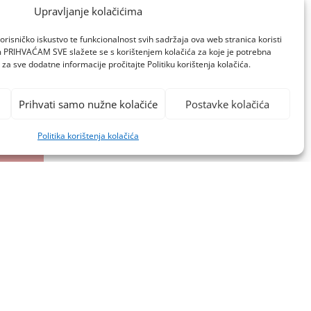
TWITTER
VIDEO
YOUTUBE
Upravljanje kolačićima
ZAGREB
orisničko iskustvo te funkcionalnost svih sadržaja ova web stranica koristi
om PRIHVAĆAM SVE slažete se s korištenjem kolačića za koje je potrebna
za sve dodatne informacije pročitajte Politiku korištenja kolačića.
Prihvati samo nužne kolačiće
Postavke kolačića
Politika korištenja kolačića