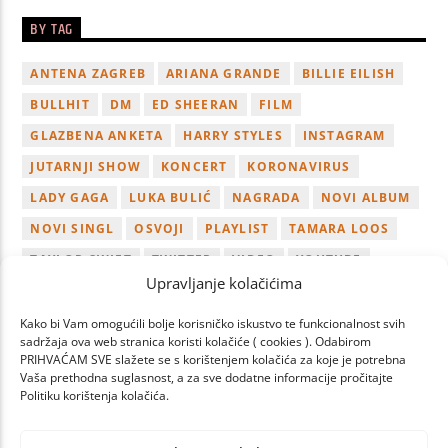
BY TAG
ANTENA ZAGREB
ARIANA GRANDE
BILLIE EILISH
BULLHIT
DM
ED SHEERAN
FILM
GLAZBENA ANKETA
HARRY STYLES
INSTAGRAM
JUTARNJI SHOW
KONCERT
KORONAVIRUS
LADY GAGA
LUKA BULIĆ
NAGRADA
NOVI ALBUM
NOVI SINGL
OSVOJI
PLAYLIST
TAMARA LOOS
TAYLOR SWIFT
TWITTER
VIDEO
YOUTUBE
Upravljanje kolačićima
ZAGREB
Kako bi Vam omogućili bolje korisničko iskustvo te funkcionalnost svih
sadržaja ova web stranica koristi kolačiće ( cookies ). Odabirom
PRIHVAĆAM SVE slažete se s korištenjem kolačića za koje je potrebna
Vaša prethodna suglasnost, a za sve dodatne informacije pročitajte
Politiku korištenja kolačića.
PAGES