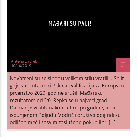
MAĐARI SU PALI!
Antena Zagreb
16/10/2019
NoVatreni su se sinoć u velikom stilu vratili u Split
gdje su u utakmici 7. kola kvalifikacija za Europsko
prvenstvo 2020. godine srušili Mađarsku
rezultatom od 3:0. Repka se u najveći grad
Dalmacije vratils nakon četiri i po godine, a na
ispunjenom Poljudu Modrić i društvo odigrali su
odličan meč i sasvim zasluženo pokupili tri […]