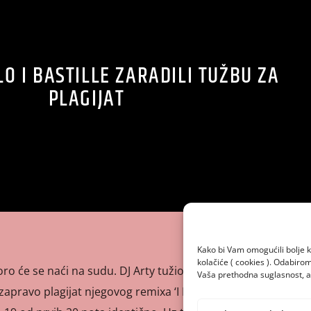
 I BASTILLE ZARADILI TUŽBU ZA
PLAGIJAT
Kako bi Vam omogućili bolje k
kolačiće ( cookies ). Odabir
ro će se naći na sudu. DJ Arty tužio ih je da je melodija
Vaša prethodna suglasnost, a 
zapravo plagijat njegovog remixa ‘I Lived’ od One