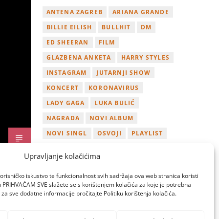
ANTENA ZAGREB
ARIANA GRANDE
BILLIE EILISH
BULLHIT
DM
ED SHEERAN
FILM
GLAZBENA ANKETA
HARRY STYLES
INSTAGRAM
JUTARNJI SHOW
KONCERT
KORONAVIRUS
LADY GAGA
LUKA BULIĆ
NAGRADA
NOVI ALBUM
NOVI SINGL
OSVOJI
PLAYLIST
TAMARA LOOS
TAYLOR SWIFT
Upravljanje kolačićima
TWITTER
VIDEO
YOUTUBE
orisničko iskustvo te funkcionalnost svih sadržaja ova web stranica koristi
ZAGREB
om PRIHVAĆAM SVE slažete se s korištenjem kolačića za koje je potrebna
za sve dodatne informacije pročitajte Politiku korištenja kolačića.