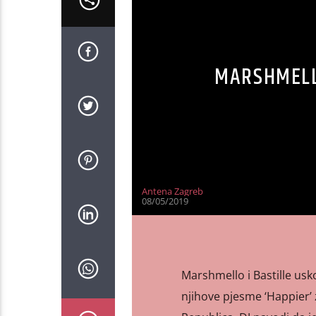
MARSHMELLO
Antena Zagreb
08/05/2019
Marshmello i Bastille usko
njihove pjesme ‘Happier’ 