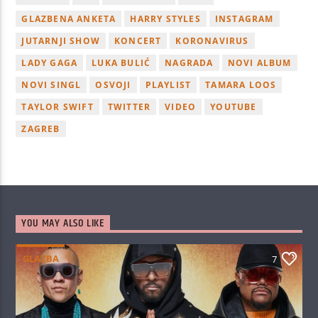
GLAZBENA ANKETA
HARRY STYLES
INSTAGRAM
JUTARNJI SHOW
KONCERT
KORONAVIRUS
LADY GAGA
LUKA BULIĆ
NAGRADA
NOVI ALBUM
NOVI SINGL
OSVOJI
PLAYLIST
TAMARA LOOS
TAYLOR SWIFT
TWITTER
VIDEO
YOUTUBE
ZAGREB
YOU MAY ALSO LIKE
GLAZBA
7