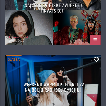
NAJVEĆE SVJETSKE ZVIJEZDE U
HRVATSKOJ!
Antena Zagreb
29/01/2026
GLAZBA
9
WEEKEND WARM UP U UTRCI ZA
NAJBOLJU RADIJSKU EMISIJU!