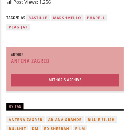
Post Views:
1,256
TAGGED AS
BASTILLE
MARSHMELLO
PHARELL
PLAGIJAT
AUTHOR
ANTENA ZAGREB
AUTHOR'S ARCHIVE
BY TAG
ANTENA ZAGREB
ARIANA GRANDE
BILLIE EILISH
BULLHIT
DM
ED SHEERAN
FILM