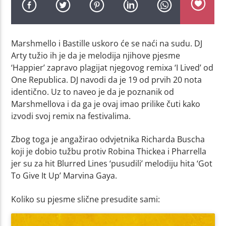
Marshmello i Bastille uskoro će se naći na sudu. DJ
Arty tužio ih je da je melodija njihove pjesme
‘Happier’ zapravo plagijat njegovog remixa ‘I Lived’ od
One Republica. DJ navodi da je 19 od prvih 20 nota
identično. Uz to naveo je da je poznanik od
Marshmellova i da ga je ovaj imao prilike čuti kako
izvodi svoj remix na festivalima.
Zbog toga je angažirao odvjetnika Richarda Buscha
koji je dobio tužbu protiv Robina Thickea i Pharrella
jer su za hit Blurred Lines ‘pusudili’ melodiju hita ‘Got
To Give It Up’ Marvina Gaya.
Koliko su pjesme slične presudite sami: