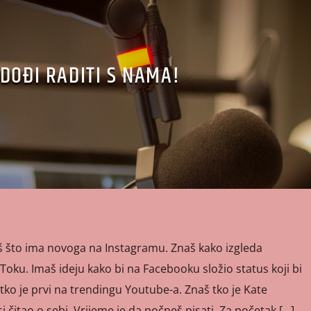
DOĐI RADITI S NAMA!
iš što ima novoga na Instagramu. Znaš kako izgleda
 Toku. Imaš ideju kako bi na Facebooku složio status koji bi
 tko je prvi na trendingu Youtube-a. Znaš tko je Kate
si čitao o sebi. Vrijeme je da počneš pisati. Za početak […]