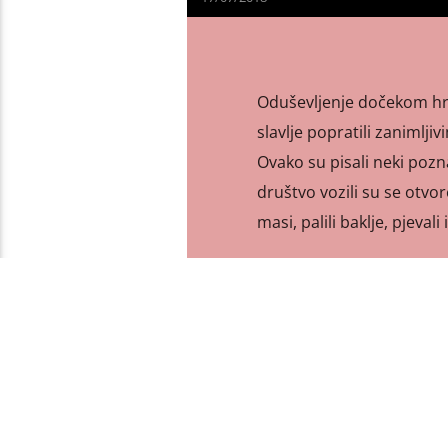
Oduševljenje dočekom hrva
slavlje popratili zanimlj
Ovako su pisali neki poznat
društvo vozili su se otv
masi, palili baklje, pjevali
PAGES
1