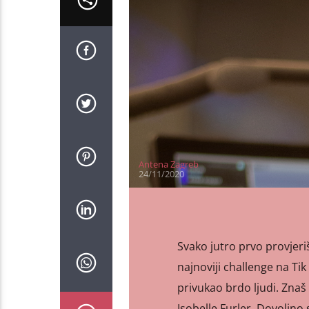
Antena Zagreb
24/11/2020
Svako jutro prvo provjer
najnoviji challenge na Tik
privukao brdo ljudi. Znaš
Isobelle Furler. Dovoljno 