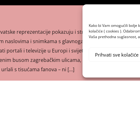
Kako bi Vam omogućili bolje k
kolačiće ( cookies ). Odabir
tske reprezentacije pokazuju i strani mediji koji su veliko
Vaša prethodna suglasnost, a 
ivim naslovima i snimkama s glavnoga zagrebačkog trga.
i portali i televizije u Europi i svijetu. “Luka Modrić i
Prihvati sve kolačiće
orenim busom zagrebačkim ulicama, slali poljupce prema
 i urlali s tisućama fanova – ni […]