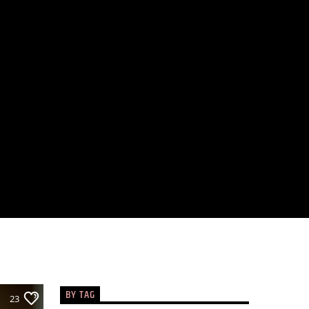
BY TAG
23