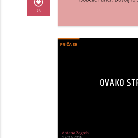
23
PRIČA SE
OVAKO STR
Antena Zagreb
17/07/2018