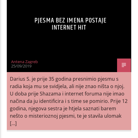
PJESMA BEZ IMENA POSTAJE
INTERNET HIT
Antena Zagreb
25/09/2019
Darius S. je prije 35 godina presnimio pjesmu s
radia koja mu se svidjela, ali nije znao ništa o njoj.
U doba prije Shazama i internet foruma nije imao
načina da ju identificira i s time se pomirio. Prije 12
godina, njegova sestra je htjela saznati barem
nešto o misterioznoj pjesmi, te je stavila ulomak
[…]