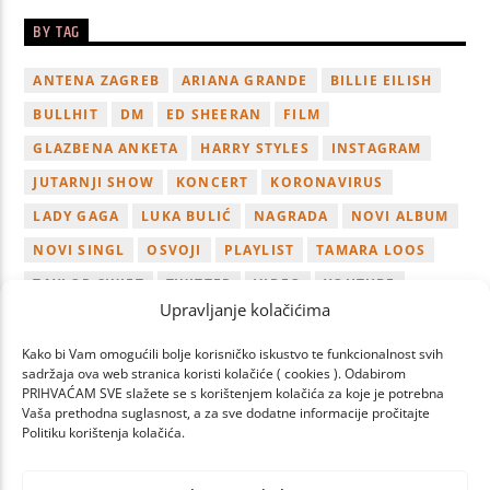
BY TAG
ANTENA ZAGREB
ARIANA GRANDE
BILLIE EILISH
BULLHIT
DM
ED SHEERAN
FILM
GLAZBENA ANKETA
HARRY STYLES
INSTAGRAM
JUTARNJI SHOW
KONCERT
KORONAVIRUS
LADY GAGA
LUKA BULIĆ
NAGRADA
NOVI ALBUM
NOVI SINGL
OSVOJI
PLAYLIST
TAMARA LOOS
TAYLOR SWIFT
TWITTER
VIDEO
YOUTUBE
Upravljanje kolačićima
ZAGREB
Kako bi Vam omogućili bolje korisničko iskustvo te funkcionalnost svih
sadržaja ova web stranica koristi kolačiće ( cookies ). Odabirom
PRIHVAĆAM SVE slažete se s korištenjem kolačića za koje je potrebna
Vaša prethodna suglasnost, a za sve dodatne informacije pročitajte
Politiku korištenja kolačića.
PAGES