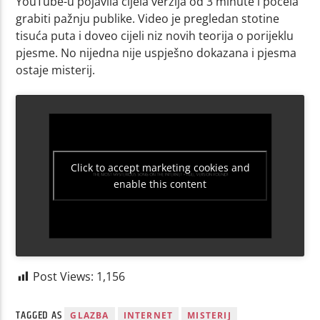
YouTube-u pojavila cijela verzija od 3 minute i počela
grabiti pažnju publike. Video je pregledan stotine
tisuća puta i doveo cijeli niz novih teorija o porijeklu
pjesme. No nijedna nije uspješno dokazana i pjesma
ostaje misterij.
Click to accept marketing cookies and
enable this content
Post Views:
1,156
TAGGED AS
GLAZBA
INTERNET
MISTERIJ