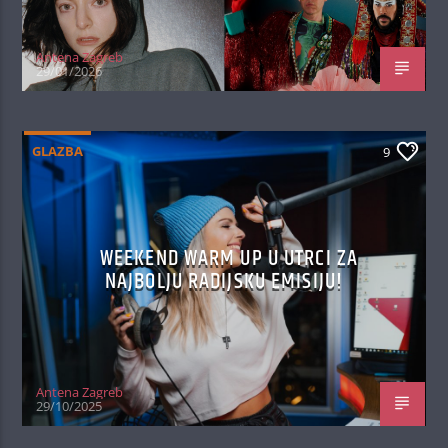
Antena Zagreb
29/01/2026
GLAZBA
9
WEEKEND WARM UP U UTRCI ZA
NAJBOLJU RADIJSKU EMISIJU!
Antena Zagreb
29/10/2025