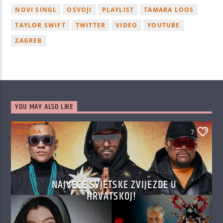
NOVI SINGL
OSVOJI
PLAYLIST
TAMARA LOOS
TAYLOR SWIFT
TWITTER
VIDEO
YOUTUBE
ZAGREB
YOU MAY ALSO LIKE
GLAZBA
7
NAJVEĆE SVJETSKE ZVIJEZDE U
HRVATSKOJ!