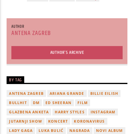
AUTHOR
ANTENA ZAGREB
AUTHOR'S ARCHIVE
BY TAG
ANTENA ZAGREB
ARIANA GRANDE
BILLIE EILISH
BULLHIT
DM
ED SHEERAN
FILM
GLAZBENA ANKETA
HARRY STYLES
INSTAGRAM
JUTARNJI SHOW
KONCERT
KORONAVIRUS
LADY GAGA
LUKA BULIĆ
NAGRADA
NOVI ALBUM