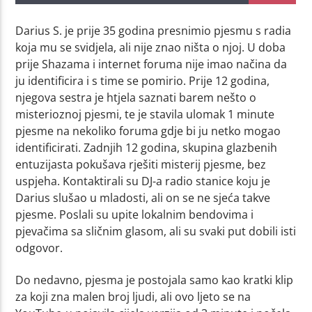
Darius S. je prije 35 godina presnimio pjesmu s radia
koja mu se svidjela, ali nije znao ništa o njoj. U doba
prije Shazama i internet foruma nije imao načina da
ju identificira i s time se pomirio. Prije 12 godina,
njegova sestra je htjela saznati barem nešto o
misterioznoj pjesmi, te je stavila ulomak 1 minute
pjesme na nekoliko foruma gdje bi ju netko mogao
identificirati. Zadnjih 12 godina, skupina glazbenih
entuzijasta pokušava rješiti misterij pjesme, bez
uspjeha. Kontaktirali su DJ-a radio stanice koju je
Darius slušao u mladosti, ali on se ne sjeća takve
pjesme. Poslali su upite lokalnim bendovima i
pjevačima sa sličnim glasom, ali su svaki put dobili isti
odgovor.
Do nedavno, pjesma je postojala samo kao kratki klip
za koji zna malen broj ljudi, ali ovo ljeto se na