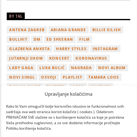
BY TAG
ANTENA ZAGREB
ARIANA GRANDE
BILLIE EILISH
BULLHIT
DM
ED SHEERAN
FILM
GLAZBENA ANKETA
HARRY STYLES
INSTAGRAM
JUTARNJI SHOW
KONCERT
KORONAVIRUS
LADY GAGA
LUKA BULIĆ
NAGRADA
NOVI ALBUM
NOVI SINGL
OSVOJI
PLAYLIST
TAMARA LOOS
TAYLOR SWIFT
TWITTER
VIDEO
YOUTUBE
Upravljanje kolačićima
ZAGREB
Kako bi Vam omogućili bolje korisničko iskustvo te funkcionalnost svih
sadržaja ova web stranica koristi kolačiće ( cookies ). Odabirom
PRIHVAĆAM SVE slažete se s korištenjem kolačića za koje je potrebna
Vaša prethodna suglasnost, a za sve dodatne informacije pročitajte
Politiku korištenja kolačića.