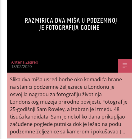
RAZMIRICA DVA MIŠA U PODZEMNOJ
JE FOTOGRAFIJA GODINE
Antena Zagreb
13/02/2020
Slika dva miša usred borbe oko komadića hrane
na stanici podzemne željeznice u Londonu je
osvojila nagradu za fotografiju životinja
Londonskog muzeja prirodne povijesti. Fotograf je
25-godišnji Sam Rowley, a izabran je između 48
tisuća kandidata. Sam je nekoliko dana prikupljao
začuđene poglede putnika dok je ležao na podu
podzemne željeznice sa kamerom i pokušavao […]