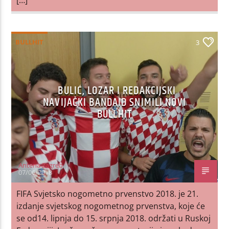
BULLHIT
3
BULIĆ, LOZAR I REDAKCIJSKI
NAVIJAČKI BANDAID SNIMILI NOVI
BULLHIT
Antena Zagreb
07/06/2018
FIFA Svjetsko nogometno prvenstvo 2018. je 21.
izdanje svjetskog nogometnog prvenstva, koje će
se od14. lipnja do 15. srpnja 2018. održati u Ruskoj