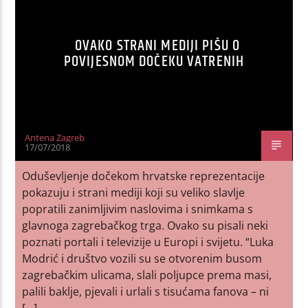
OVAKO STRANI MEDIJI PIŠU O
POVIJESNOM DOČEKU VATRENIH
Antena Zagreb
17/07/2018
Oduševljenje dočekom hrvatske reprezentacije
pokazuju i strani mediji koji su veliko slavlje
popratili zanimljivim naslovima i snimkama s
glavnoga zagrebačkog trga. Ovako su pisali neki
poznati portali i televizije u Europi i svijetu. “Luka
Modrić i društvo vozili su se otvorenim busom
zagrebačkim ulicama, slali poljupce prema masi,
palili baklje, pjevali i urlali s tisućama fanova – ni
[…]