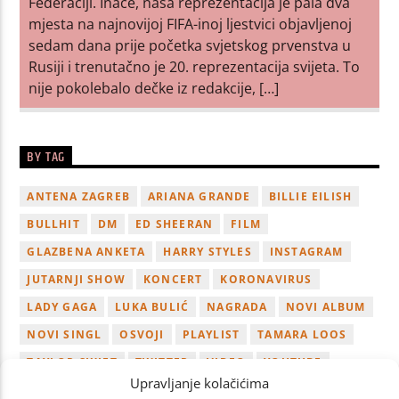
Federaciji. Inače, naša reprezentacija je pala dva
mjesta na najnovijoj FIFA-inoj ljestvici objavljenoj
sedam dana prije početka svjetskog prvenstva u
Rusiji i trenutačno je 20. reprezentacija svijeta. To
nije pokolebalo dečke iz redakcije, […]
BY TAG
ANTENA ZAGREB
ARIANA GRANDE
BILLIE EILISH
BULLHIT
DM
ED SHEERAN
FILM
GLAZBENA ANKETA
HARRY STYLES
INSTAGRAM
JUTARNJI SHOW
KONCERT
KORONAVIRUS
LADY GAGA
LUKA BULIĆ
NAGRADA
NOVI ALBUM
NOVI SINGL
OSVOJI
PLAYLIST
TAMARA LOOS
TAYLOR SWIFT
TWITTER
VIDEO
YOUTUBE
Upravljanje kolačićima
ZAGREB