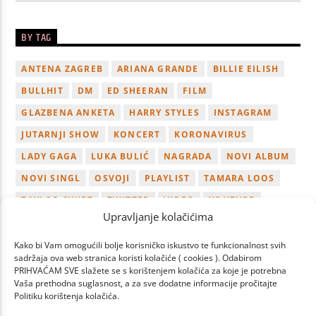
BY TAG
ANTENA ZAGREB
ARIANA GRANDE
BILLIE EILISH
BULLHIT
DM
ED SHEERAN
FILM
GLAZBENA ANKETA
HARRY STYLES
INSTAGRAM
JUTARNJI SHOW
KONCERT
KORONAVIRUS
LADY GAGA
LUKA BULIĆ
NAGRADA
NOVI ALBUM
NOVI SINGL
OSVOJI
PLAYLIST
TAMARA LOOS
TAYLOR SWIFT
TWITTER
VIDEO
YOUTUBE
Upravljanje kolačićima
ZAGREB
Kako bi Vam omogućili bolje korisničko iskustvo te funkcionalnost svih
sadržaja ova web stranica koristi kolačiće ( cookies ). Odabirom
PRIHVAĆAM SVE slažete se s korištenjem kolačića za koje je potrebna
Vaša prethodna suglasnost, a za sve dodatne informacije pročitajte
Politiku korištenja kolačića.