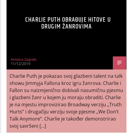
CHARLIE PUTH OBRAĐUJE HITOVE U
DRUGIM ŽANROVIMA
Antena Zagreb
11/12/2019
Charlie Puth je pokazao svoj glazbeni talent na talk
showu Jimmyja Fallona kroz igru žanrova. Charlie i
Fallon su naizmjenično dobivali nasumičnu pjesmu
i glazbeni žanr u kojem ju moraju obraditi. Charlie
je na mjestu improvizirao Broadway verziju „Truth
Hurts” i drugačiju verziju svoje pjesme „We Don’t
Talk Anymore”. Charlie je također demonstrirao
svoj savršeni […]