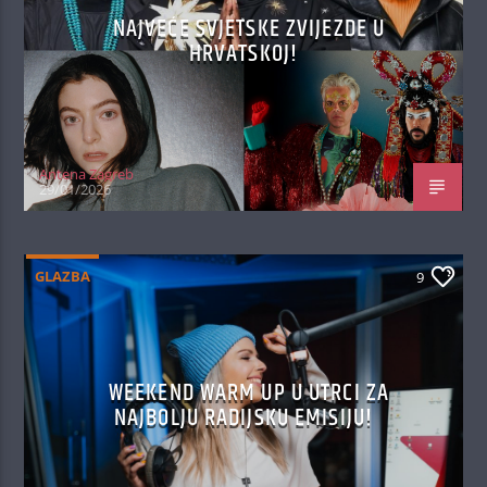
NAJVEĆE SVJETSKE ZVIJEZDE U
HRVATSKOJ!
Antena Zagreb
29/01/2026
GLAZBA
9
WEEKEND WARM UP U UTRCI ZA
NAJBOLJU RADIJSKU EMISIJU!