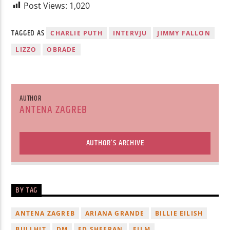
Post Views:
1,020
TAGGED AS
CHARLIE PUTH
INTERVJU
JIMMY FALLON
LIZZO
OBRADE
AUTHOR
ANTENA ZAGREB
AUTHOR'S ARCHIVE
BY TAG
ANTENA ZAGREB
ARIANA GRANDE
BILLIE EILISH
BULLHIT
DM
ED SHEERAN
FILM