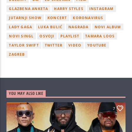
GLAZBENA ANKETA
HARRY STYLES
INSTAGRAM
JUTARNJI SHOW
KONCERT
KORONAVIRUS
LADY GAGA
LUKA BULIĆ
NAGRADA
NOVI ALBUM
NOVI SINGL
OSVOJI
PLAYLIST
TAMARA LOOS
TAYLOR SWIFT
TWITTER
VIDEO
YOUTUBE
ZAGREB
YOU MAY ALSO LIKE
GLAZBA
7