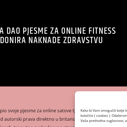
A DAO PJESME ZA ONLINE FITNESS
I DONIRA NAKNADE ZDRAVSTVU
pio svoje pjesme za online satove tjelesnog odgoja Joea
Kako bi Vam omogućili bolje k
kolačiće ( cookies ). Odabir
d autorski prava direktno u britansko zdravstvo. Wicks,
Vaša prethodna suglasnost, a 