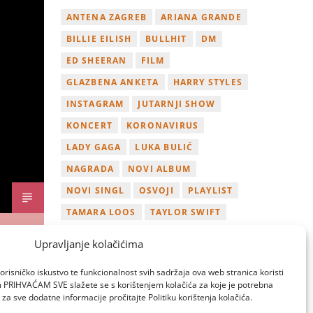
ANTENA ZAGREB
ARIANA GRANDE
BILLIE EILISH
BULLHIT
DM
ED SHEERAN
FILM
GLAZBENA ANKETA
HARRY STYLES
INSTAGRAM
JUTARNJI SHOW
KONCERT
KORONAVIRUS
LADY GAGA
LUKA BULIĆ
NAGRADA
NOVI ALBUM
NOVI SINGL
OSVOJI
PLAYLIST
TAMARA LOOS
TAYLOR SWIFT
TWITTER
VIDEO
YOUTUBE
Upravljanje kolačićima
ZAGREB
orisničko iskustvo te funkcionalnost svih sadržaja ova web stranica koristi
om PRIHVAĆAM SVE slažete se s korištenjem kolačića za koje je potrebna
za sve dodatne informacije pročitajte Politiku korištenja kolačića.