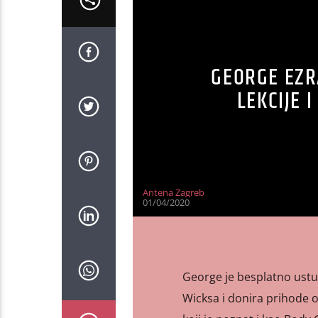
GEORGE EZR
LEKCIJE 
Antena Zagreb
01/04/2020
George je besplatno ustu
Wicksa i donira prihode o