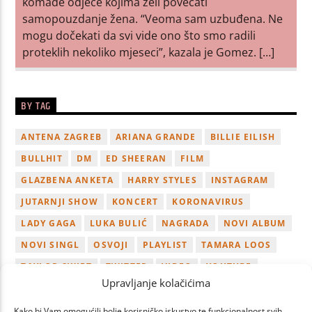
komade odjeće kojima želi povećati
samopouzdanje žena. “Veoma sam uzbuđena. Ne
mogu dočekati da svi vide ono što smo radili
proteklih nekoliko mjeseci”, kazala je Gomez. […]
BY TAG
ANTENA ZAGREB
ARIANA GRANDE
BILLIE EILISH
BULLHIT
DM
ED SHEERAN
FILM
GLAZBENA ANKETA
HARRY STYLES
INSTAGRAM
JUTARNJI SHOW
KONCERT
KORONAVIRUS
LADY GAGA
LUKA BULIĆ
NAGRADA
NOVI ALBUM
NOVI SINGL
OSVOJI
PLAYLIST
TAMARA LOOS
TAYLOR SWIFT
TWITTER
VIDEO
YOUTUBE
Upravljanje kolačićima
ZAGREB
Kako bi Vam omogućili bolje korisničko iskustvo te funkcionalnost svih