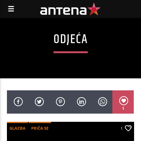
ODJEĆA
1
GLAZBA
PRIČA SE
1