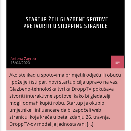
STARTUP ŽELI GLAZBENE SPOTOVE
PRETVORITI U SHOPPING STRANICE
Antena Zagreb
15/04/2020
Ako ste ikad u spotovima primjetili odjeću ili obuću
i poželjeli isti par, novi startup cilja upravo na vas.
Glazbeno-tehnološka tvrtka DroppTV pokušava
stvoriti interaktivne spotove, kako bi gledatelji
mogli odmah kupiti robu. Startup je okupio
umjetnike i influencere da bi započeli web
stranicu, koja kreće u beta izdanju 26. travnja.
DroppTV-ov model je jednostavan: […]