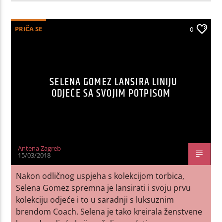
PRIČA SE
0
SELENA GOMEZ LANSIRA LINIJU
ODJEĆE SA SVOJIM POTPISOM
Antena Zagreb
15/03/2018
Nakon odličnog uspjeha s kolekcijom torbica,
Selena Gomez spremna je lansirati i svoju prvu
kolekciju odjeće i to u saradnji s luksuznim
brendom Coach. Selena je tako kreirala ženstvene