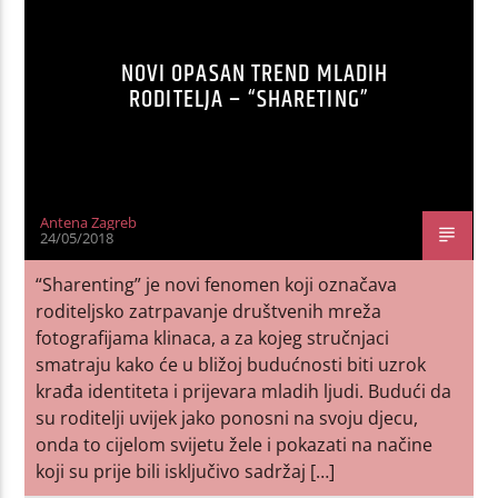
NOVI OPASAN TREND MLADIH
RODITELJA – “SHARETING”
Antena Zagreb
24/05/2018
“Sharenting” je novi fenomen koji označava
roditeljsko zatrpavanje društvenih mreža
fotografijama klinaca, a za kojeg stručnjaci
smatraju kako će u bližoj budućnosti biti uzrok
krađa identiteta i prijevara mladih ljudi. Budući da
su roditelji uvijek jako ponosni na svoju djecu,
onda to cijelom svijetu žele i pokazati na načine
koji su prije bili isključivo sadržaj […]