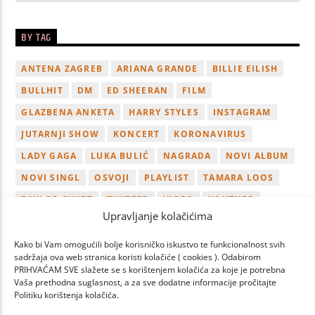
BY TAG
ANTENA ZAGREB
ARIANA GRANDE
BILLIE EILISH
BULLHIT
DM
ED SHEERAN
FILM
GLAZBENA ANKETA
HARRY STYLES
INSTAGRAM
JUTARNJI SHOW
KONCERT
KORONAVIRUS
LADY GAGA
LUKA BULIĆ
NAGRADA
NOVI ALBUM
NOVI SINGL
OSVOJI
PLAYLIST
TAMARA LOOS
TAYLOR SWIFT
TWITTER
VIDEO
YOUTUBE
Upravljanje kolačićima
ZAGREB
Kako bi Vam omogućili bolje korisničko iskustvo te funkcionalnost svih
sadržaja ova web stranica koristi kolačiće ( cookies ). Odabirom
PRIHVAĆAM SVE slažete se s korištenjem kolačića za koje je potrebna
Vaša prethodna suglasnost, a za sve dodatne informacije pročitajte
Politiku korištenja kolačića.