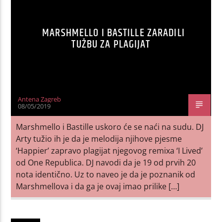
MARSHMELLO I BASTILLE ZARADILI
TUŽBU ZA PLAGIJAT
Antena Zagreb
08/05/2019
Marshmello i Bastille uskoro će se naći na sudu. DJ
Arty tužio ih je da je melodija njihove pjesme
‘Happier’ zapravo plagijat njegovog remixa ‘I Lived’
od One Republica. DJ navodi da je 19 od prvih 20
nota identično. Uz to naveo je da je poznanik od
Marshmellova i da ga je ovaj imao prilike […]