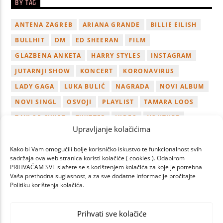
BY TAG
ANTENA ZAGREB
ARIANA GRANDE
BILLIE EILISH
BULLHIT
DM
ED SHEERAN
FILM
GLAZBENA ANKETA
HARRY STYLES
INSTAGRAM
JUTARNJI SHOW
KONCERT
KORONAVIRUS
LADY GAGA
LUKA BULIĆ
NAGRADA
NOVI ALBUM
NOVI SINGL
OSVOJI
PLAYLIST
TAMARA LOOS
TAYLOR SWIFT
TWITTER
VIDEO
YOUTUBE
Upravljanje kolačićima
ZAGREB
Kako bi Vam omogućili bolje korisničko iskustvo te funkcionalnost svih
sadržaja ova web stranica koristi kolačiće ( cookies ). Odabirom
PRIHVAĆAM SVE slažete se s korištenjem kolačića za koje je potrebna
Vaša prethodna suglasnost, a za sve dodatne informacije pročitajte
Politiku korištenja kolačića.
PAGES
Prihvati sve kolačiće