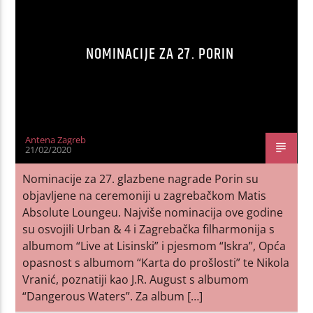
NOMINACIJE ZA 27. PORIN
Antena Zagreb
21/02/2020
Nominacije za 27. glazbene nagrade Porin su
objavljene na ceremoniji u zagrebačkom Matis
Absolute Loungeu. Najviše nominacija ove godine
su osvojili Urban & 4 i Zagrebačka filharmonija s
albumom “Live at Lisinski” i pjesmom “Iskra”, Opća
opasnost s albumom “Karta do prošlosti” te Nikola
Vranić, poznatiji kao J.R. August s albumom
“Dangerous Waters”. Za album […]