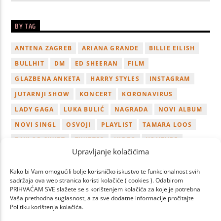
BY TAG
ANTENA ZAGREB
ARIANA GRANDE
BILLIE EILISH
BULLHIT
DM
ED SHEERAN
FILM
GLAZBENA ANKETA
HARRY STYLES
INSTAGRAM
JUTARNJI SHOW
KONCERT
KORONAVIRUS
LADY GAGA
LUKA BULIĆ
NAGRADA
NOVI ALBUM
NOVI SINGL
OSVOJI
PLAYLIST
TAMARA LOOS
TAYLOR SWIFT
TWITTER
VIDEO
YOUTUBE
Upravljanje kolačićima
ZAGREB
Kako bi Vam omogućili bolje korisničko iskustvo te funkcionalnost svih
sadržaja ova web stranica koristi kolačiće ( cookies ). Odabirom
PRIHVAĆAM SVE slažete se s korištenjem kolačića za koje je potrebna
Vaša prethodna suglasnost, a za sve dodatne informacije pročitajte
Politiku korištenja kolačića.