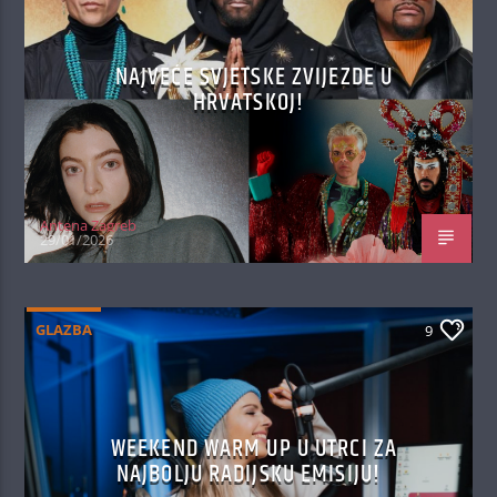
NAJVEĆE SVJETSKE ZVIJEZDE U
HRVATSKOJ!
Antena Zagreb
29/01/2026
GLAZBA
9
WEEKEND WARM UP U UTRCI ZA
NAJBOLJU RADIJSKU EMISIJU!