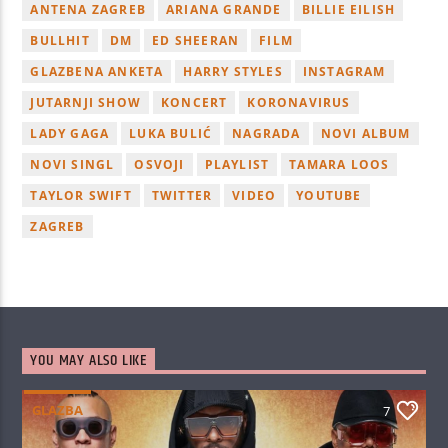
ANTENA ZAGREB
ARIANA GRANDE
BILLIE EILISH
BULLHIT
DM
ED SHEERAN
FILM
GLAZBENA ANKETA
HARRY STYLES
INSTAGRAM
JUTARNJI SHOW
KONCERT
KORONAVIRUS
LADY GAGA
LUKA BULIĆ
NAGRADA
NOVI ALBUM
NOVI SINGL
OSVOJI
PLAYLIST
TAMARA LOOS
TAYLOR SWIFT
TWITTER
VIDEO
YOUTUBE
ZAGREB
YOU MAY ALSO LIKE
GLAZBA
7