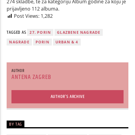
274 skladbe, te za kategoriju Album godine za koju je
prijavljeno 112 albuma.
Post Views:
1,282
TAGGED AS
27. PORIN
GLAZBENE NAGRADE
NAGRADE
PORIN
URBAN & 4
AUTHOR
ANTENA ZAGREB
AUTHOR'S ARCHIVE
BY TAG