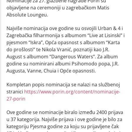
Nominacije za 27. glazbene nagrade Porin su
objavljene na ceremoniji u zagrebačkom Matis
Absolute Loungeu.
Najviše nominacija ove godine su osvojili Urban & 4 i
Zagrebačka filharmonija s albumom “Live at Lisinski” i
pjesmom “Iskra”, Opća opasnost s albumom “Karta
do prošlosti” te Nikola Vranić, poznatiji kao J.R.
August s albumom “Dangerous Waters”. Za album
godine su nominirani albumi Psihomodo popa, J.R.
Augusta, Vanne, Chuia i Opće opasnosti.
Kompletan popis nominacija se nalazi na službenoj
stranici
https://www.porin.org/content/nominacije-
27-porin
Ove godine se nominacije biralo između 2400 prijava
u 37 kategorija. Najviše prijava i ove godine je bilo za
kategoriju Pjesma godine za koju su prijavljene čak