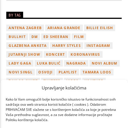
BY TAG
ANTENA ZAGREB
ARIANA GRANDE
BILLIE EILISH
BULLHIT
DM
ED SHEERAN
FILM
GLAZBENA ANKETA
HARRY STYLES
INSTAGRAM
JUTARNJI SHOW
KONCERT
KORONAVIRUS
LADY GAGA
LUKA BULIĆ
NAGRADA
NOVI ALBUM
NOVI SINGL
OSVOJI
PLAYLIST
TAMARA LOOS
TAYLOR SWIFT
TWITTER
VIDEO
YOUTUBE
Upravljanje kolačićima
ZAGREB
Kako bi Vam omogućili bolje korisničko iskustvo te funkcionalnost svih
sadržaja ova web stranica koristi kolačiće ( cookies ). Odabirom
PRIHVAĆAM SVE slažete se s korištenjem kolačića za koje je potrebna
Vaša prethodna suglasnost, a za sve dodatne informacije pročitajte
Politiku korištenja kolačića.