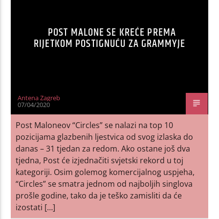
POST MALONE SE KREĆE PREMA
RIJETKOM POSTIGNUĆU ZA GRAMMYJE
Antena Zagreb
07/04/2020
Post Maloneov “Circles” se nalazi na top 10
pozicijama glazbenih ljestvica od svog izlaska do
danas – 31 tjedan za redom. Ako ostane još dva
tjedna, Post će izjednačiti svjetski rekord u toj
kategoriji. Osim golemog komercijalnog uspjeha,
“Circles” se smatra jednom od najboljih singlova
prošle godine, tako da je teško zamisliti da će
izostati […]