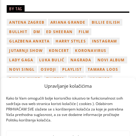
BY TAG
ANTENA ZAGREB
ARIANA GRANDE
BILLIE EILISH
BULLHIT
DM
ED SHEERAN
FILM
GLAZBENA ANKETA
HARRY STYLES
INSTAGRAM
JUTARNJI SHOW
KONCERT
KORONAVIRUS
LADY GAGA
LUKA BULIĆ
NAGRADA
NOVI ALBUM
NOVI SINGL
OSVOJI
PLAYLIST
TAMARA LOOS
TAYLOR SWIFT
TWITTER
VIDEO
YOUTUBE
Upravljanje kolačićima
ZAGREB
Kako bi Vam omogućili bolje korisničko iskustvo te funkcionalnost svih
sadržaja ova web stranica koristi kolačiće ( cookies ). Odabirom
PRIHVAĆAM SVE slažete se s korištenjem kolačića za koje je potrebna
Vaša prethodna suglasnost, a za sve dodatne informacije pročitajte
Politiku korištenja kolačića.
PAGES