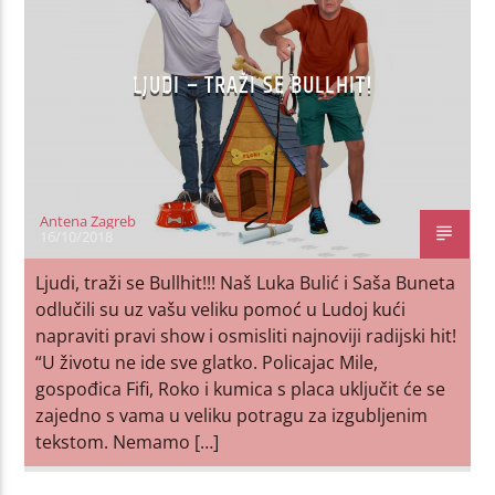
LJUDI – TRAŽI SE BULLHIT!
Antena Zagreb
16/10/2018
Ljudi, traži se Bullhit!!! Naš Luka Bulić i Saša Buneta
odlučili su uz vašu veliku pomoć u Ludoj kući
napraviti pravi show i osmisliti najnoviji radijski hit!
“U životu ne ide sve glatko. Policajac Mile,
gospođica Fifi, Roko i kumica s placa uključit će se
zajedno s vama u veliku potragu za izgubljenim
tekstom. Nemamo […]