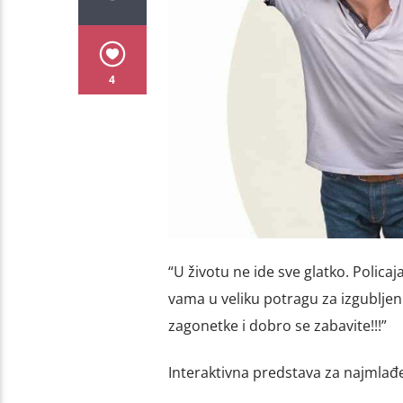
4
“U životu ne ide sve glatko. Policaj
vama u veliku potragu za izgublj
zagonetke i dobro se zabavite!!!”
Interaktivna predstava za najmlađ