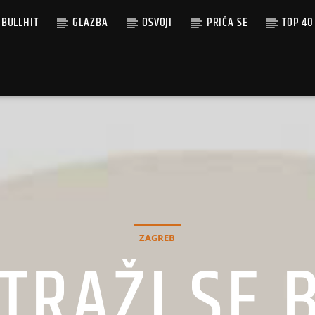
BULLHIT
GLAZBA
OSVOJI
PRIČA SE
TOP 40
ZAGREB
 TRAŽI SE 