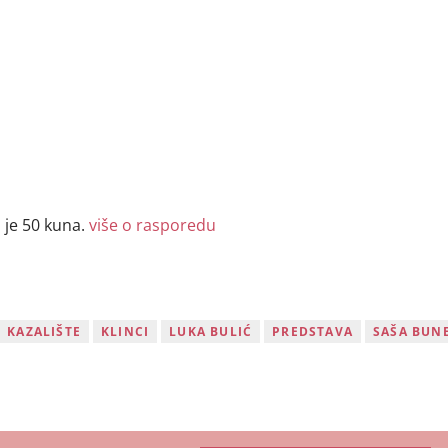
 je 50 kuna.
više o rasporedu
KAZALIŠTE
KLINCI
LUKA BULIĆ
PREDSTAVA
SAŠA BUN