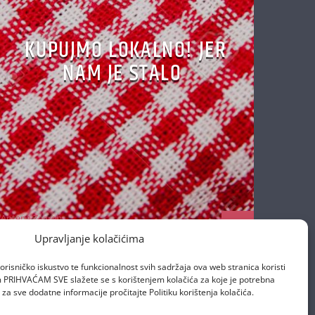
KUPUJMO LOKALNO! JER
NAM JE STALO
Antena Zagreb
17/04/2020
Upravljanje kolačićima
orisničko iskustvo te funkcionalnost svih sadržaja ova web stranica koristi
om PRIHVAĆAM SVE slažete se s korištenjem kolačića za koje je potrebna
za sve dodatne informacije pročitajte Politiku korištenja kolačića.