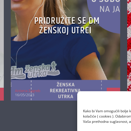
PRIDRUŽITE SE DM
ŽENSKOJ UTRCI
Antena Zagreb
16/05/2023
Kako bi Vam omogućili bolje k
kolačiće ( cookies ). Odabir
Vaša prethodna suglasnost, a 