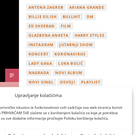
ANTENA ZAGREB
ARIANA GRANDE
BILLIE EILISH
BULLHIT
DM
ED SHEERAN
FILM
GLAZBENA ANKETA
HARRY STYLES
INSTAGRAM
JUTARNJI SHOW
KONCERT
KORONAVIRUS
LADY GAGA
LUKA BULIĆ
NAGRADA
NOVI ALBUM
NOVI SINGL
OSVOJI
PLAYLIST
TAMARA LOOS
TAYLOR SWIFT
Upravljanje kolačićima
TWITTER
VIDEO
YOUTUBE
orisničko iskustvo te funkcionalnost svih sadržaja ova web stranica koristi
ZAGREB
om PRIHVAĆAM SVE slažete se s korištenjem kolačića za koje je potrebna
za sve dodatne informacije pročitajte Politiku korištenja kolačića.