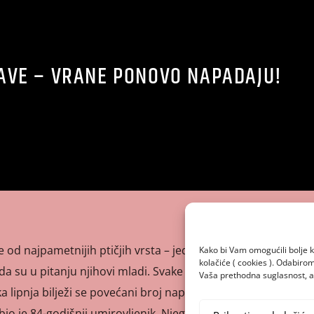
AVE – VRANE PONOVO NAPADAJU!
 od najpametnijih ptičjih vrsta – jednako su toliko i
Kako bi Vam omogućili bolje k
kolačiće ( cookies ). Odabir
a su u pitanju njihovi mladi. Svake godine u periodu od
Vaša prethodna suglasnost, a 
a lipnja bilježi se povećani broj napada vrana na građane,
io je 84-godišnji umirovljenik. Njega su zapamtile, jer ih je