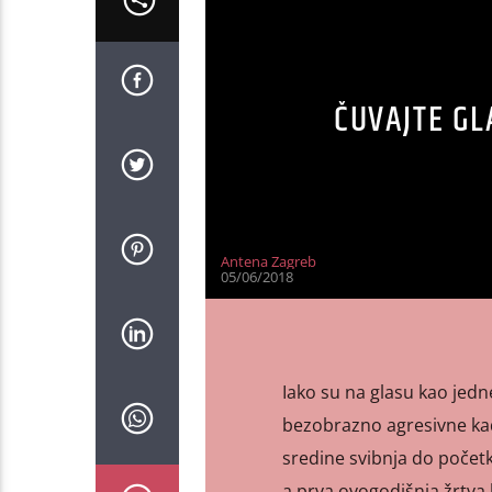
ČUVAJTE GL
Antena Zagreb
05/06/2018
Iako su na glasu kao jedne
bezobrazno agresivne kad
sredine svibnja do početk
a prva ovogodišnja žrtva b