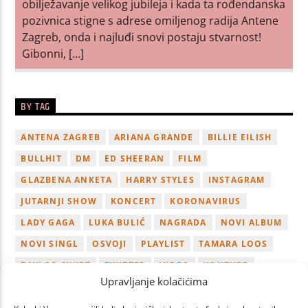
obilježavanje velikog jubileja i kada ta rođendanska
pozivnica stigne s adrese omiljenog radija Antene
Zagreb, onda i najluđi snovi postaju stvarnost!
Gibonni, […]
BY TAG
ANTENA ZAGREB
ARIANA GRANDE
BILLIE EILISH
BULLHIT
DM
ED SHEERAN
FILM
GLAZBENA ANKETA
HARRY STYLES
INSTAGRAM
JUTARNJI SHOW
KONCERT
KORONAVIRUS
LADY GAGA
LUKA BULIĆ
NAGRADA
NOVI ALBUM
NOVI SINGL
OSVOJI
PLAYLIST
TAMARA LOOS
TAYLOR SWIFT
TWITTER
VIDEO
YOUTUBE
Upravljanje kolačićima
ZAGREB