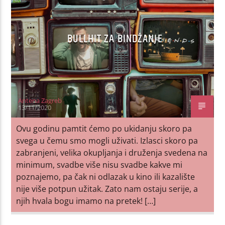
BULLHIT ZA BINDŽANJE
Antena Zagreb
13/11/2020
Ovu godinu pamtit ćemo po ukidanju skoro pa
svega u čemu smo mogli uživati. Izlasci skoro pa
zabranjeni, velika okupljanja i druženja svedena na
minimum, svadbe više nisu svadbe kakve mi
poznajemo, pa čak ni odlazak u kino ili kazalište
nije više potpun užitak. Zato nam ostaju serije, a
njih hvala bogu imamo na pretek! […]