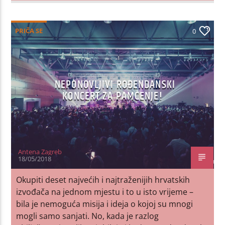
PRIČA SE
0
NEPONOVLJIVI ROĐENDANSKI
KONCERT ZA PAMĆENJE!
Antena Zagreb
18/05/2018
Okupiti deset najvećih i najtraženijih hrvatskih
izvođača na jednom mjestu i to u isto vrijeme –
bila je nemoguća misija i ideja o kojoj su mnogi
mogli samo sanjati. No, kada je razlog