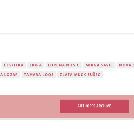
Click to accept marketing cookies and
enable this content
ČESTITKA
EKIPA
LORENA NOSIĆ
MIRNA SAVIĆ
NOVA 
ŠA LOZAR
TAMARA LOOS
ZLATA MUCK SUŠEC