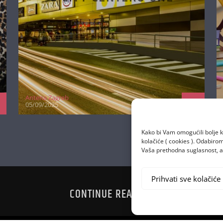
VRLO JAK PONEDJELJAK
U CITY CENTERU ONE
Kako bi Vam omogućili bolje k
kolačiće ( cookies ). Odabir
Vaša prethodna suglasnost, a 
Prihvati sve kolačiće
Antena Zagreb
05/09/2025