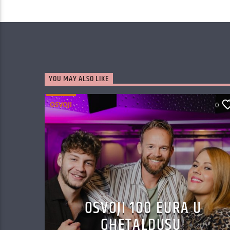
AUTHOR
ANTENA ZAGREB
YOU MAY ALSO LIKE
OSVOJI
0