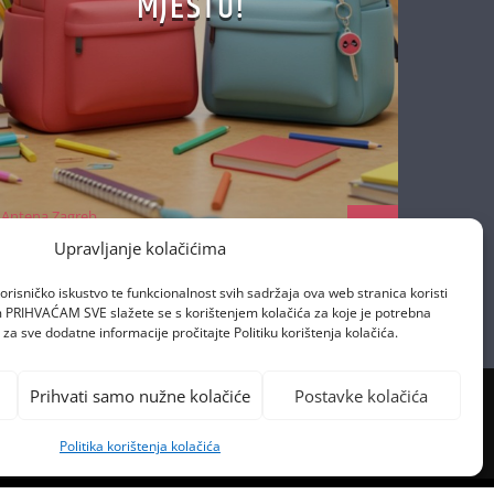
SVE ZA POVRATAK U
ŠKOLU NA JEDNOM
MJESTU!
Upravljanje kolačićima
orisničko iskustvo te funkcionalnost svih sadržaja ova web stranica koristi
om PRIHVAĆAM SVE slažete se s korištenjem kolačića za koje je potrebna
za sve dodatne informacije pročitajte Politiku korištenja kolačića.
Prihvati samo nužne kolačiće
Postavke kolačića
Antena Zagreb
28/08/2025
Politika korištenja kolačića