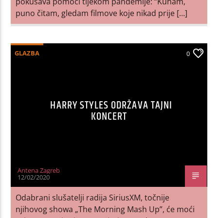
pokušava pomoći tijekom pandemije: “Kuham,
puno čitam, gledam filmove koje nikad prije […]
GLAZBA
0
HARRY STYLES ODRŽAVA TAJNI
KONCERT
Antena Zagreb
12/02/2020
Odabrani slušatelji radija SiriusXM, točnije
njihovog showa „The Morning Mash Up”, će moći