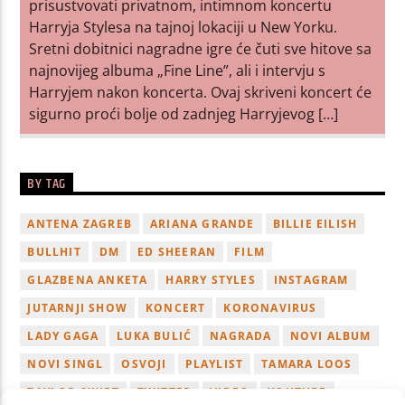
prisustvovati privatnom, intimnom koncertu
Harryja Stylesa na tajnoj lokaciji u New Yorku.
Sretni dobitnici nagradne igre će čuti sve hitove sa
najnovijeg albuma „Fine Line”, ali i intervju s
Harryjem nakon koncerta. Ovaj skriveni koncert će
sigurno proći bolje od zadnjeg Harryjevog […]
BY TAG
ANTENA ZAGREB
ARIANA GRANDE
BILLIE EILISH
BULLHIT
DM
ED SHEERAN
FILM
GLAZBENA ANKETA
HARRY STYLES
INSTAGRAM
JUTARNJI SHOW
KONCERT
KORONAVIRUS
LADY GAGA
LUKA BULIĆ
NAGRADA
NOVI ALBUM
NOVI SINGL
OSVOJI
PLAYLIST
TAMARA LOOS
TAYLOR SWIFT
TWITTER
VIDEO
YOUTUBE