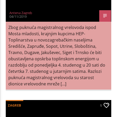
Antena Zagreb
04/11/2019
Zbog puknuća magistralnog vrelovoda ispod
Mosta mladosti, krajnjim kupcima HEP-
Toplinarstva u novozagrebačkim naseljima
Središće, Zapruđe, Sopot, Utrine, Sloboština,
Travno, Dugave, Jakuševec, Siget i Trnsko će biti
obustavljena opskrba toplinskom energijom u
razdoblju od ponedjeljka 4. studenog u 20 sati do
četvrtka 7. studenog u jutarnjim satima. Razlozi
puknuća magistralnog vrelovoda su starost
dionice vrelovodne mreže […]
ZAGREB
1