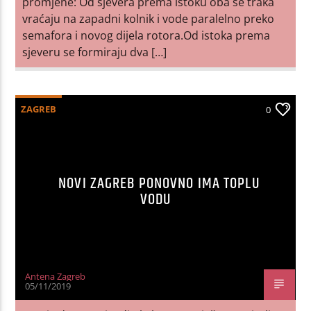
promjene: Od sjevera prema istoku oba se traka
vraćaju na zapadni kolnik i vode paralelno preko
semafora i novog dijela rotora.Od istoka prema
sjeveru se formiraju dva […]
ZAGREB
0
NOVI ZAGREB PONOVNO IMA TOPLU
VODU
Antena Zagreb
05/11/2019