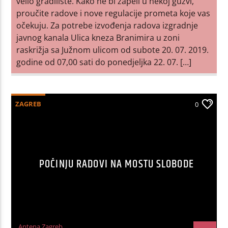
velio gradilište. Kako ne bi zapeli u nekoj gužvi,
proučite radove i nove regulacije prometa koje vas
očekuju. Za potrebe izvođenja radova izgradnje
javnog kanala Ulica kneza Branimira u zoni
raskrižja sa Južnom ulicom od subote 20. 07. 2019.
godine od 07,00 sati do ponedjeljka 22. 07. […]
ZAGREB
0
POČINJU RADOVI NA MOSTU SLOBODE
Antena Zagreb