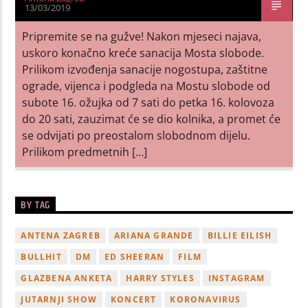
13/03/2019
Pripremite se na gužve! Nakon mjeseci najava,
uskoro konačno kreće sanacija Mosta slobode.
Prilikom izvođenja sanacije nogostupa, zaštitne
ograde, vijenca i podgleda na Mostu slobode od
subote 16. ožujka od 7 sati do petka 16. kolovoza
do 20 sati, zauzimat će se dio kolnika, a promet će
se odvijati po preostalom slobodnom dijelu.
Prilikom predmetnih […]
BY TAG
ANTENA ZAGREB
ARIANA GRANDE
BILLIE EILISH
BULLHIT
DM
ED SHEERAN
FILM
GLAZBENA ANKETA
HARRY STYLES
INSTAGRAM
JUTARNJI SHOW
KONCERT
KORONAVIRUS