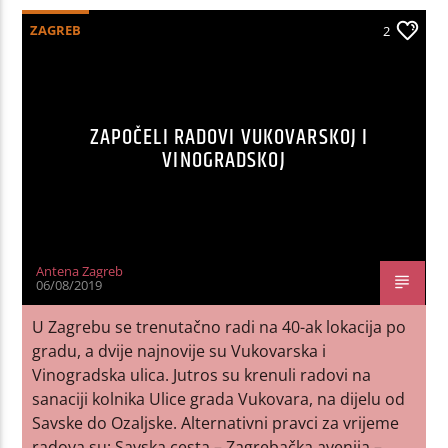
ZAGREB
2
ZAPOČELI RADOVI VUKOVARSKOJ I
VINOGRADSKOJ
Antena Zagreb
06/08/2019
U Zagrebu se trenutačno radi na 40-ak lokacija po
gradu, a dvije najnovije su Vukovarska i
Vinogradska ulica. Jutros su krenuli radovi na
sanaciji kolnika Ulice grada Vukovara, na dijelu od
Savske do Ozaljske. Alternativni pravci za vrijeme
radova su: Savska cesta – Zagrebačka avenija –