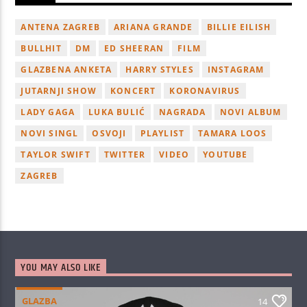
ANTENA ZAGREB
ARIANA GRANDE
BILLIE EILISH
BULLHIT
DM
ED SHEERAN
FILM
GLAZBENA ANKETA
HARRY STYLES
INSTAGRAM
JUTARNJI SHOW
KONCERT
KORONAVIRUS
LADY GAGA
LUKA BULIĆ
NAGRADA
NOVI ALBUM
NOVI SINGL
OSVOJI
PLAYLIST
TAMARA LOOS
TAYLOR SWIFT
TWITTER
VIDEO
YOUTUBE
ZAGREB
YOU MAY ALSO LIKE
GLAZBA
14