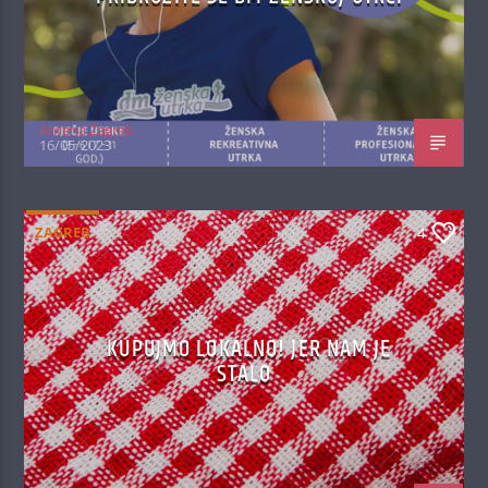
Antena Zagreb
16/05/2023
ZAGREB
4
KUPUJMO LOKALNO! JER NAM JE
STALO