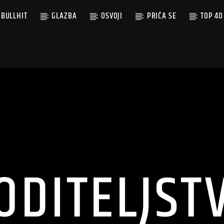
BULLHIT
GLAZBA
OSVOJI
PRIČA SE
TOP 40
ODITELJST