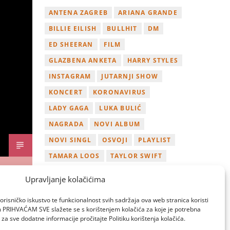
ANTENA ZAGREB
ARIANA GRANDE
BILLIE EILISH
BULLHIT
DM
ED SHEERAN
FILM
GLAZBENA ANKETA
HARRY STYLES
INSTAGRAM
JUTARNJI SHOW
KONCERT
KORONAVIRUS
LADY GAGA
LUKA BULIĆ
NAGRADA
NOVI ALBUM
NOVI SINGL
OSVOJI
PLAYLIST
TAMARA LOOS
TAYLOR SWIFT
TWITTER
VIDEO
YOUTUBE
Upravljanje kolačićima
ZAGREB
orisničko iskustvo te funkcionalnost svih sadržaja ova web stranica koristi
om PRIHVAĆAM SVE slažete se s korištenjem kolačića za koje je potrebna
za sve dodatne informacije pročitajte Politiku korištenja kolačića.