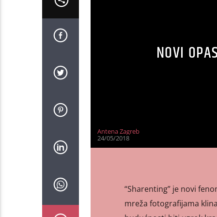
NOVI OPA
Antena Zagreb
24/05/2018
“Sharenting” je novi feno
mreža fotografijama klina