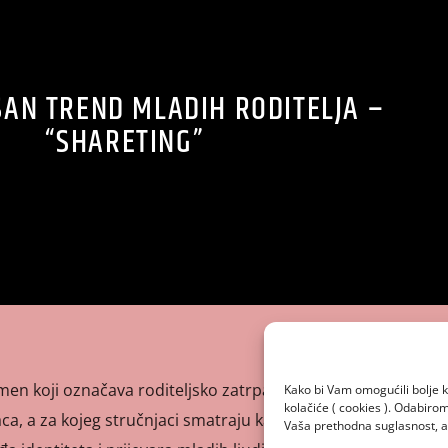
SAN TREND MLADIH RODITELJA –
“SHARETING”
men koji označava roditeljsko zatrpavanje društvenih
Kako bi Vam omogućili bolje k
kolačiće ( cookies ). Odabir
ca, a za kojeg stručnjaci smatraju kako će u bližoj
Vaša prethodna suglasnost, a 