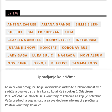
BY TAG
ANTENA ZAGREB
ARIANA GRANDE
BILLIE EILISH
BULLHIT
DM
ED SHEERAN
FILM
GLAZBENA ANKETA
HARRY STYLES
INSTAGRAM
JUTARNJI SHOW
KONCERT
KORONAVIRUS
LADY GAGA
LUKA BULIĆ
NAGRADA
NOVI ALBUM
NOVI SINGL
OSVOJI
PLAYLIST
TAMARA LOOS
TAYLOR SWIFT
TWITTER
VIDEO
YOUTUBE
Upravljanje kolačićima
ZAGREB
Kako bi Vam omogućili bolje korisničko iskustvo te funkcionalnost svih
sadržaja ova web stranica koristi kolačiće ( cookies ). Odabirom
PRIHVAĆAM SVE slažete se s korištenjem kolačića za koje je potrebna
Vaša prethodna suglasnost, a za sve dodatne informacije pročitajte
Politiku korištenja kolačića.