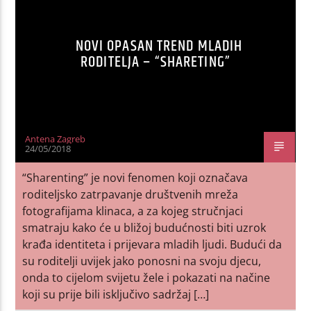
NOVI OPASAN TREND MLADIH
RODITELJA – “SHARETING”
Antena Zagreb
24/05/2018
“Sharenting” je novi fenomen koji označava
roditeljsko zatrpavanje društvenih mreža
fotografijama klinaca, a za kojeg stručnjaci
smatraju kako će u bližoj budućnosti biti uzrok
krađa identiteta i prijevara mladih ljudi. Budući da
su roditelji uvijek jako ponosni na svoju djecu,
onda to cijelom svijetu žele i pokazati na načine
koji su prije bili isključivo sadržaj […]