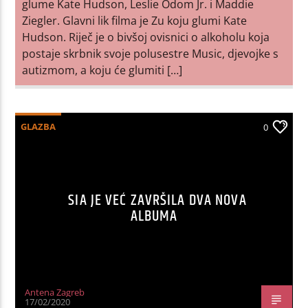
glume Kate Hudson, Leslie Odom Jr. i Maddie
Ziegler. Glavni lik filma je Zu koju glumi Kate
Hudson. Riječ je o bivšoj ovisnici o alkoholu koja
postaje skrbnik svoje polusestre Music, djevojke s
autizmom, a koju će glumiti […]
GLAZBA
0
SIA JE VEĆ ZAVRŠILA DVA NOVA
ALBUMA
Antena Zagreb
17/02/2020