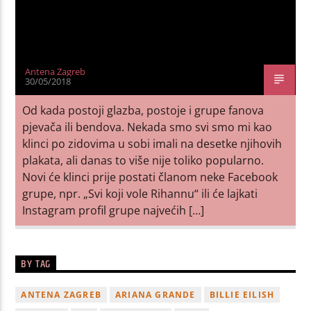
Antena Zagreb
30/05/2018
Od kada postoji glazba, postoje i grupe fanova
pjevača ili bendova. Nekada smo svi smo mi kao
klinci po zidovima u sobi imali na desetke njihovih
plakata, ali danas to više nije toliko popularno.
Novi će klinci prije postati članom neke Facebook
grupe, npr. „Svi koji vole Rihannu“ ili će lajkati
Instagram profil grupe najvećih […]
BY TAG
ANTENA ZAGREB
ARIANA GRANDE
BILLIE EILISH