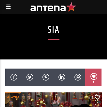
SIA
1
GLAZBA
1