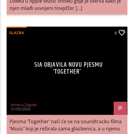
Lowea u Apple Music showu gdje je otkrila kako je
njen mlađi usvojeni tinejdžer […]
GLAZBA
0
SIA OBJAVILA NOVU PJESMU
‘TOGETHER’
Antena Zagreb
21/05/2020
Pjesma ‘Together’ naći će se na soundtracku filma
‘Music’ koji je režirala sama glazbenica, a u njemu