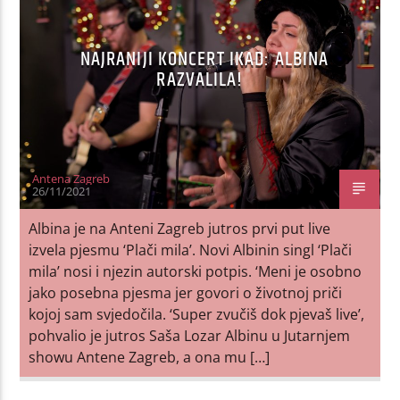
NAJRANIJI KONCERT IKAD: ALBINA
RAZVALILA!
Antena Zagreb
26/11/2021
Albina je na Anteni Zagreb jutros prvi put live
izvela pjesmu ‘Plači mila’. Novi Albinin singl ‘Plači
mila’ nosi i njezin autorski potpis. ‘Meni je osobno
jako posebna pjesma jer govori o životnoj priči
kojoj sam svjedočila. ‘Super zvučiš dok pjevaš live’,
pohvalio je jutros Saša Lozar Albinu u Jutarnjem
showu Antene Zagreb, a ona mu […]