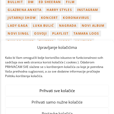
BULLHIT
DM
ED SHEERAN
FILM
GLAZBENA ANKETA
HARRY STYLES
INSTAGRAM
JUTARNJI SHOW
KONCERT
KORONAVIRUS
LADY GAGA
LUKA BULIĆ
NAGRADA
NOVI ALBUM
NOVI SINGL
OSVOJI
PLAYLIST
TAMARA LOOS
TAYLOR SWIFT
TWITTER
VIDEO
YOUTUBE
Upravljanje kolačićima
ZAGREB
Kako bi Vam omogućili bolje korisničko iskustvo te funkcionalnost svih
sadržaja ova web stranica koristi kolačiće ( cookies ). Odabirom
PRIHVAĆAM SVE slažete se s korištenjem kolačića za koje je potrebna
Vaša prethodna suglasnost, a za sve dodatne informacije pročitajte
Politiku korištenja kolačića.
PAGES
Prihvati sve kolačiće
Prihvati samo nužne kolačiće
Postavke kolačića