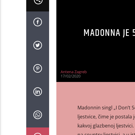
MADONNA JE 5
Antena Zagreb
17/02/2020
Madonnin singl „I Don’t S
ljestvice, čime je postala
kakvoj glazbenoj ljestvici
na country ljestvici, a u 