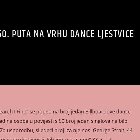
0. PUTA NA VRHU DANCE LJESTVICE
earch I Find” se popeo na broj jedan Billboardove dance
 jedina osoba u povijesti s 50 broj jedan singlova na bilo
. Za usporedbu, sljedeći broj iza nje nosi George Strait, 44
istoj dance kategoriji, Rihanna sa „samo” 33. S […]