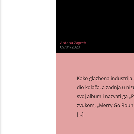
Antena Zagreb
09/01/2020
Kako glazbena industrija 
dio kolača, a zadnja u ni
svoj album i nazvati ga „Pr
zvukom, „Merry Go Round”
[…]