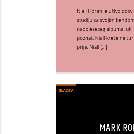
Niall Horan je uživo ods
studiju sa svojim bendom.
nadolezećeg albuma, ukljuć
poznat, Niall kreće na tur
prije. Niall […]
GLAZBA
MARK RON