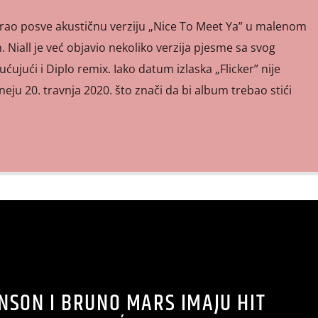
virao posve akustičnu verziju „Nice To Meet Ya” u malenom
 Niall je već objavio nekoliko verzija pjesme sa svog
ujući i Diplo remix. Iako datum izlaska „Flicker” nije
neju 20. travnja 2020. što znači da bi album trebao stići
SON I BRUNO MARS IMAJU HIT