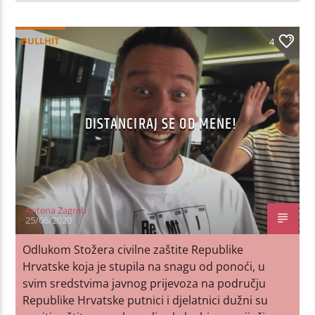
BULLHIT
4
DISTANCIRAJ SE OD MENE!
Antena Zagreb
25/06/2020
Odlukom Stožera civilne zaštite Republike
Hrvatske koja je stupila na snagu od ponoći, u
svim sredstvima javnog prijevoza na području
Republike Hrvatske putnici i djelatnici dužni su