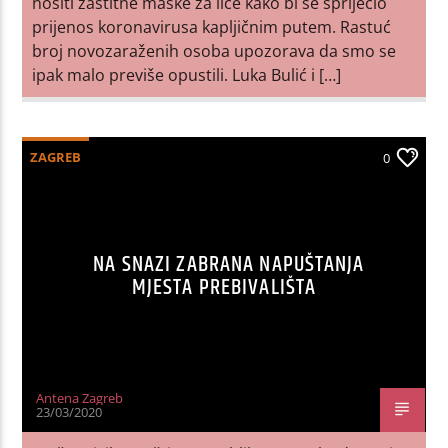
nositi zaštitne maske za lice kako bi se spriječio
prijenos koronavirusa kapljičnim putem. Rastuć
broj novozaraženih osoba upozorava da smo se
ipak malo previše opustili. Luka Bulić i […]
ZAGREB
0
NA SNAZI ZABRANA NAPUŠTANJA
MJESTA PREBIVALIŠTA
Antena Zagreb
23/03/2020