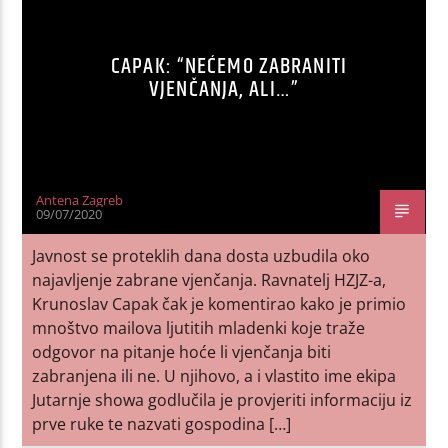
CAPAK: “NEĆEMO ZABRANITI
VJENČANJA, ALI…”
Antena Zagreb
09/07/2020
Javnost se proteklih dana dosta uzbudila oko
najavljenje zabrane vjenčanja. Ravnatelj HZJZ-a,
Krunoslav Capak čak je komentirao kako je primio
mnoštvo mailova ljutitih mladenki koje traže
odgovor na pitanje hoće li vjenčanja biti
zabranjena ili ne. U njihovo, a i vlastito ime ekipa
Jutarnje showa godlučila je provjeriti informaciju iz
prve ruke te nazvati gospodina […]