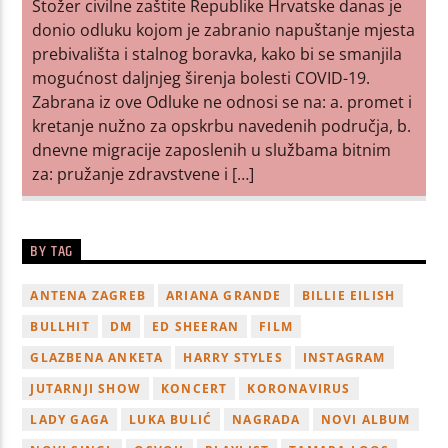
Stožer civilne zaštite Republike Hrvatske danas je
donio odluku kojom je zabranio napuštanje mjesta
prebivališta i stalnog boravka, kako bi se smanjila
mogućnost daljnjeg širenja bolesti COVID-19.
Zabrana iz ove Odluke ne odnosi se na: a. promet i
kretanje nužno za opskrbu navedenih područja, b.
dnevne migracije zaposlenih u službama bitnim
za: pružanje zdravstvene i […]
BY TAG
ANTENA ZAGREB
ARIANA GRANDE
BILLIE EILISH
BULLHIT
DM
ED SHEERAN
FILM
GLAZBENA ANKETA
HARRY STYLES
INSTAGRAM
JUTARNJI SHOW
KONCERT
KORONAVIRUS
LADY GAGA
LUKA BULIĆ
NAGRADA
NOVI ALBUM