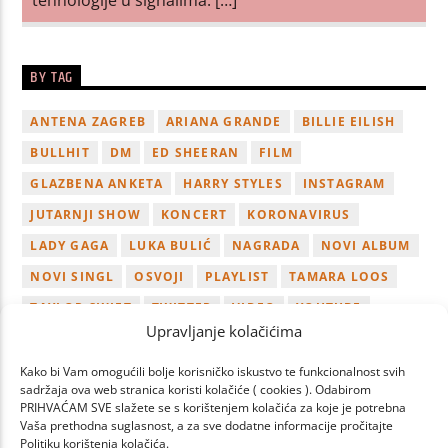
BY TAG
ANTENA ZAGREB
ARIANA GRANDE
BILLIE EILISH
BULLHIT
DM
ED SHEERAN
FILM
GLAZBENA ANKETA
HARRY STYLES
INSTAGRAM
JUTARNJI SHOW
KONCERT
KORONAVIRUS
LADY GAGA
LUKA BULIĆ
NAGRADA
NOVI ALBUM
NOVI SINGL
OSVOJI
PLAYLIST
TAMARA LOOS
TAYLOR SWIFT
TWITTER
VIDEO
YOUTUBE
Upravljanje kolačićima
ZAGREB
Kako bi Vam omogućili bolje korisničko iskustvo te funkcionalnost svih
sadržaja ova web stranica koristi kolačiće ( cookies ). Odabirom
PRIHVAĆAM SVE slažete se s korištenjem kolačića za koje je potrebna
Vaša prethodna suglasnost, a za sve dodatne informacije pročitajte
Politiku korištenja kolačića.