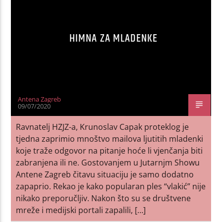
HIMNA ZA MLADENKE
Antena Zagreb
09/07/2020
Ravnatelj HZJZ-a, Krunoslav Capak proteklog je
tjedna zaprimio mnoštvo mailova ljutitih mladenki
koje traže odgovor na pitanje hoće li vjenčanja biti
zabranjena ili ne. Gostovanjem u Jutarnjm Showu
Antene Zagreb čitavu situaciju je samo dodatno
zapaprio. Rekao je kako popularan ples “vlakić” nije
nikako preporučljiv. Nakon što su se društvene
mreže i medijski portali zapalili, […]