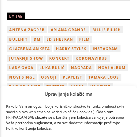
BY TAG
ANTENA ZAGREB
ARIANA GRANDE
BILLIE EILISH
BULLHIT
DM
ED SHEERAN
FILM
GLAZBENA ANKETA
HARRY STYLES
INSTAGRAM
JUTARNJI SHOW
KONCERT
KORONAVIRUS
LADY GAGA
LUKA BULIĆ
NAGRADA
NOVI ALBUM
NOVI SINGL
OSVOJI
PLAYLIST
TAMARA LOOS
TAYLOR SWIFT
TWITTER
VIDEO
YOUTUBE
Upravljanje kolačićima
ZAGREB
Kako bi Vam omogućili bolje korisničko iskustvo te funkcionalnost svih
sadržaja ova web stranica koristi kolačiće ( cookies ). Odabirom
PRIHVAĆAM SVE slažete se s korištenjem kolačića za koje je potrebna
Vaša prethodna suglasnost, a za sve dodatne informacije pročitajte
Politiku korištenja kolačića.