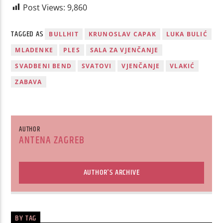
Post Views:
9,860
TAGGED AS
BULLHIT
KRUNOSLAV CAPAK
LUKA BULIĆ
MLADENKE
PLES
SALA ZA VJENČANJE
SVADBENI BEND
SVATOVI
VJENČANJE
VLAKIĆ
ZABAVA
AUTHOR
ANTENA ZAGREB
AUTHOR'S ARCHIVE
BY TAG