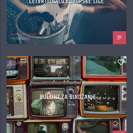
ČETVRTFINALU EUROPSKE LIGE
Antena Zagreb
19/03/2021
BULLHIT
4
BULLHIT ZA BINDŽANJE