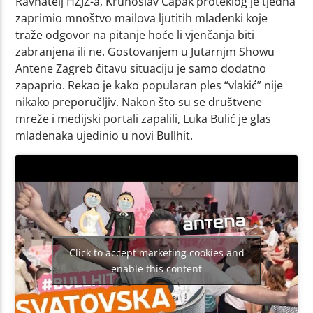
Ravnatelj HZJZ-a, Krunoslav Capak proteklog je tjedna
zaprimio mnoštvo mailova ljutitih mladenki koje
traže odgovor na pitanje hoće li vjenčanja biti
zabranjena ili ne. Gostovanjem u Jutarnjm Showu
Antene Zagreb čitavu situaciju je samo dodatno
zapaprio. Rekao je kako popularan ples “vlakić” nije
nikako preporučljiv. Nakon što su se društvene
mreže i medijski portali zapalili, Luka Bulić je glas
mladenaka ujedinio u novi Bullhit.
Click to accept marketing cookies and
enable this content