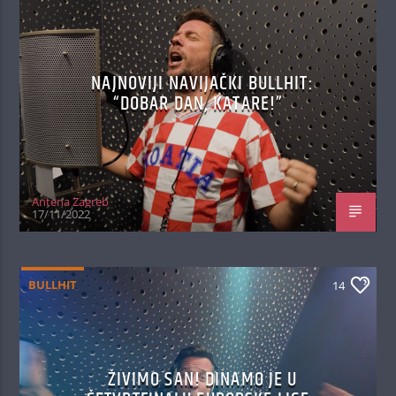
NAJNOVIJI NAVIJAČKI BULLHIT:
“DOBAR DAN, KATARE!”
Antena Zagreb
17/11/2022
BULLHIT
14
ŽIVIMO SAN! DINAMO JE U