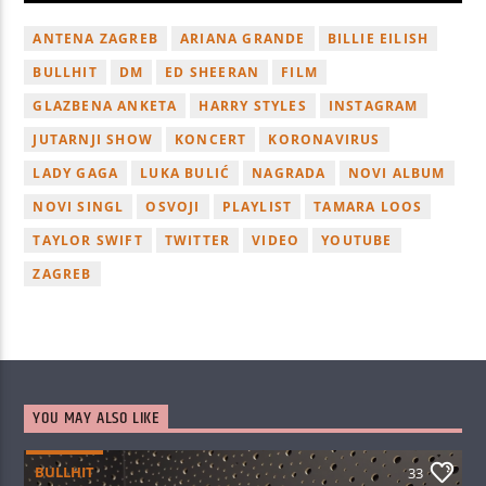
ANTENA ZAGREB
ARIANA GRANDE
BILLIE EILISH
BULLHIT
DM
ED SHEERAN
FILM
GLAZBENA ANKETA
HARRY STYLES
INSTAGRAM
JUTARNJI SHOW
KONCERT
KORONAVIRUS
LADY GAGA
LUKA BULIĆ
NAGRADA
NOVI ALBUM
NOVI SINGL
OSVOJI
PLAYLIST
TAMARA LOOS
TAYLOR SWIFT
TWITTER
VIDEO
YOUTUBE
ZAGREB
YOU MAY ALSO LIKE
BULLHIT
33