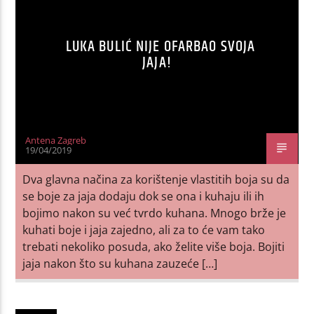
LUKA BULIĆ NIJE OFARBAO SVOJA
JAJA!
Antena Zagreb
19/04/2019
Dva glavna načina za korištenje vlastitih boja su da
se boje za jaja dodaju dok se ona i kuhaju ili ih
bojimo nakon su već tvrdo kuhana. Mnogo brže je
kuhati boje i jaja zajedno, ali za to će vam tako
trebati nekoliko posuda, ako želite više boja. Bojiti
jaja nakon što su kuhana zauzeće […]