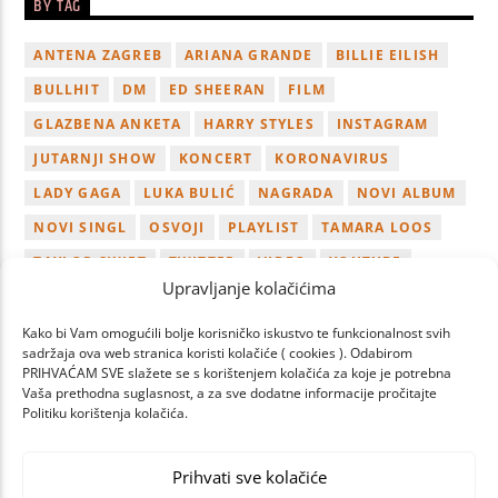
BY TAG
ANTENA ZAGREB
ARIANA GRANDE
BILLIE EILISH
BULLHIT
DM
ED SHEERAN
FILM
GLAZBENA ANKETA
HARRY STYLES
INSTAGRAM
JUTARNJI SHOW
KONCERT
KORONAVIRUS
LADY GAGA
LUKA BULIĆ
NAGRADA
NOVI ALBUM
NOVI SINGL
OSVOJI
PLAYLIST
TAMARA LOOS
TAYLOR SWIFT
TWITTER
VIDEO
YOUTUBE
Upravljanje kolačićima
ZAGREB
Kako bi Vam omogućili bolje korisničko iskustvo te funkcionalnost svih
sadržaja ova web stranica koristi kolačiće ( cookies ). Odabirom
PRIHVAĆAM SVE slažete se s korištenjem kolačića za koje je potrebna
Vaša prethodna suglasnost, a za sve dodatne informacije pročitajte
Politiku korištenja kolačića.
PAGES
Prihvati sve kolačiće